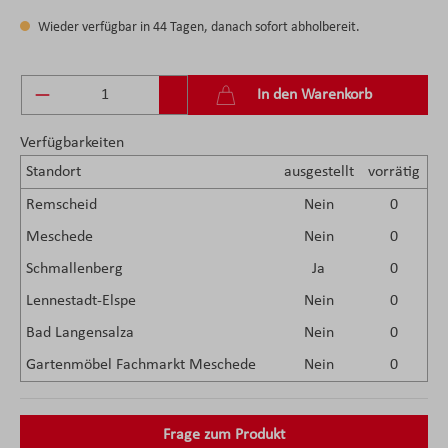
Wieder verfügbar in 44 Tagen, danach sofort abholbereit.
Produkt Anzahl: Gib den gewünschten Wert ein 
In den Warenkorb
Verfügbarkeiten
Standort
ausgestellt
vorrätig
Remscheid
Nein
0
Meschede
Nein
0
Schmallenberg
Ja
0
Lennestadt-Elspe
Nein
0
Bad Langensalza
Nein
0
Gartenmöbel Fachmarkt Meschede
Nein
0
Frage zum Produkt