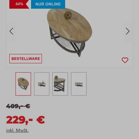
Bildergalerie überspringen
44%
-
409,
€
-
229,
€
inkl. MwSt.