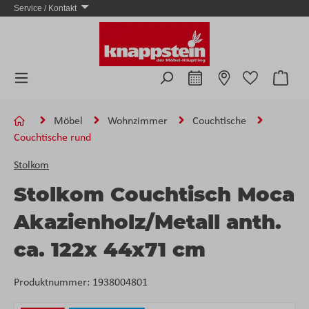
Service / Kontakt
Zum Hauptinhalt springen
Ware
Möbel
Wohnzimmer
Couchtische
Couchtische rund
Stolkom
Stolkom Couchtisch Moca
Akazienholz/Metall anth.
ca. 122x 44x71 cm
Produktnummer:
1938004801