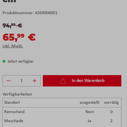
Produktnummer:
4269006001
74,
€
99
65,
€
99
inkl. MwSt.
Sofort verfügbar
Produkt Anzahl: Gib den gewünschten Wert e
In den Warenkorb
Verfügbarkeiten
Standort
ausgestellt
vorrätig
Remscheid
Nein
0
Meschede
Ja
2