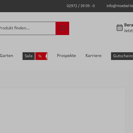
02972 / 39 09 - 0
info@moebel-k
Bera
Jetz
Garten
Prospekte
Karriere
Sale
Gutschein