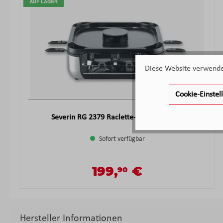
Diese Website verwendet
Cookie-Einste
Severin RG 2379 Raclette-Grill Rauchfrei
Sofort verfügbar
199,
€
90
Verkaufspreis:
Regulärer Preis:
Hersteller Informationen