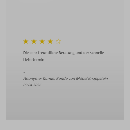
Die sehr freundliche Beratung und der schnelle
Völlige Üb
Liefertermin
Qualität i
Anonymer Kunde, Kunde von Möbel Knappstein
Bruno B.,
09.04.2026
12.04.202