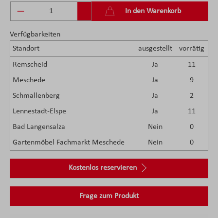
Produkt Anzahl: Gib den gewünschten Wert ein 
In den Warenkorb
Verfügbarkeiten
Standort
ausgestellt
vorrätig
Remscheid
Ja
11
Meschede
Ja
9
Schmallenberg
Ja
2
Lennestadt-Elspe
Ja
11
Bad Langensalza
Nein
0
Gartenmöbel Fachmarkt Meschede
Nein
0
Kostenlos reservieren
Frage zum Produkt