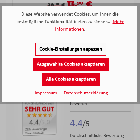
13,
€
90
Verkaufspreis:
Verkaufspreis:
Regulärer Preis:
28,
€
20
Diese Website verwendet Cookies, um Ihnen die
bestmögliche Funktionalität bieten zu können...
Mehr
Informationen
.
Hersteller Informationen
Cookie-Einstellungen anpassen
Ausgewählte Cookies akzeptieren
Alle Cookies akzeptieren
2.138
- Impressum
- Datenschutzerklärung
Kunden haben unseren Service
bewertet
4.4
4.4
/5.0
2138 Bewertungen
Stand: 06.08.26
Durchschnittliche Bewertung