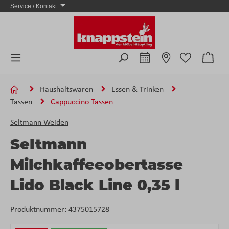
Service / Kontakt
Zum Hauptinhalt springen
Ware
Haushaltswaren
Essen & Trinken
Tassen
Cappuccino Tassen
Seltmann Weiden
Seltmann
Milchkaffeeobertasse
Lido Black Line 0,35 l
Produktnummer:
4375015728