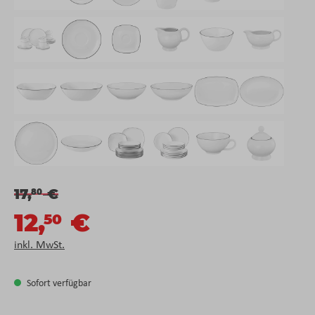
17,
€
80
12,
€
50
inkl. MwSt.
Sofort verfügbar