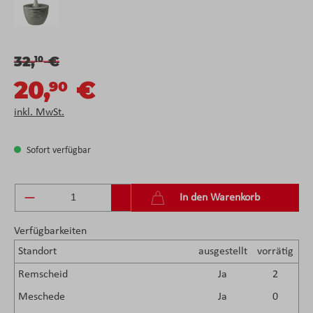
32,
€
10
20,
€
90
inkl. MwSt.
Sofort verfügbar
Produkt Anzahl: Gib den gewünschten Wert ein 
In den Warenkorb
Verfügbarkeiten
Standort
ausgestellt
vorrätig
Remscheid
Ja
2
Meschede
Ja
0