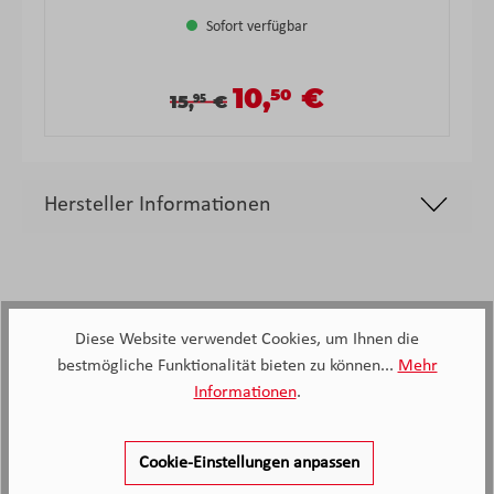
Sofort verfügbar
10,
€
50
Verkaufspreis:
Verkaufspreis:
Regulärer Preis:
15,
€
95
Hersteller Informationen
Diese Website verwendet Cookies, um Ihnen die
bestmögliche Funktionalität bieten zu können...
Mehr
2.138
Informationen
.
Kunden haben unseren Service
bewertet
Cookie-Einstellungen anpassen