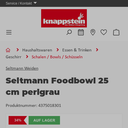
Service / Kontakt
Zum Hauptinhalt springen
Ware
Haushaltswaren
Essen & Trinken
Geschirr
Schalen / Bowls / Schüsseln
Seltmann Weiden
Seltmann Foodbowl 25
cm perlgrau
Produktnummer:
4375018301
Bildergalerie überspringen
34%