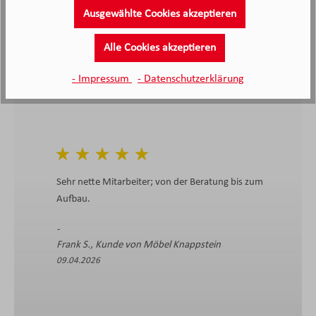
4.4
4.4
/5.0
Ausgewählte Cookies akzeptieren
2138 Bewertungen
Stand: 08.08.26
Durchschnittliche Bewertung
Alle Cookies akzeptieren
- Impressum
- Datenschutzerklärung
Sehr nette Mitarbeiter; von der Beratung bis zum
Aufbau.
Frank S., Kunde von Möbel Knappstein
09.04.2026