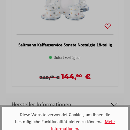
Seltmann Kaffeeservice Sonate Nostalgie 18-teilig
Sofort verfügbar
144,
€
90
Verkaufspreis:
Verkaufspreis:
Regulärer Preis:
240,
€
40
Hersteller Informationen
Diese Website verwendet Cookies, um Ihnen die
bestmögliche Funktionalität bieten zu können...
Mehr
Informationen
.