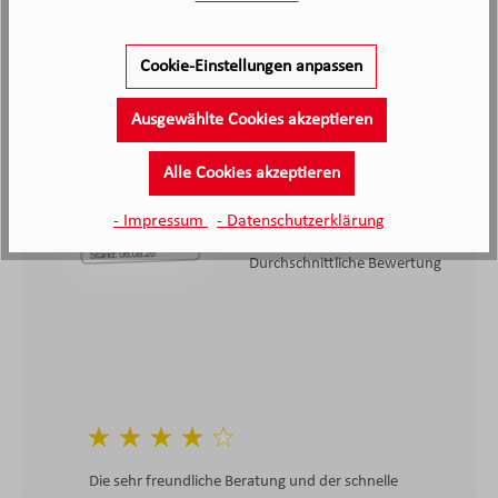
Cookie-Einstellungen anpassen
2.138
Ausgewählte Cookies akzeptieren
Kunden haben unseren Service
bewertet
Alle Cookies akzeptieren
4.4
4.4
/5.0
- Impressum
- Datenschutzerklärung
2138 Bewertungen
Stand: 06.08.26
Durchschnittliche Bewertung
Die sehr freundliche Beratung und der schnelle