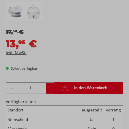
17,
€
50
13,
€
95
inkl. MwSt.
Sofort verfügbar
Produkt Anzahl: Gib den gewünschten Wert ein 
In den Warenkorb
Verfügbarkeiten
Standort
ausgestellt
vorrätig
Remscheid
Ja
1