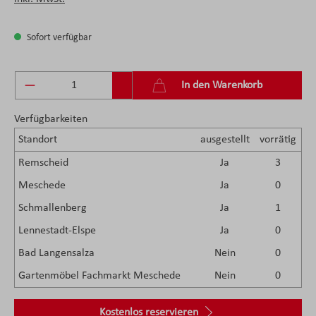
Sofort verfügbar
Produkt Anzahl: Gib den gewünschten Wert ein 
In den Warenkorb
Verfügbarkeiten
Standort
ausgestellt
vorrätig
Remscheid
Ja
3
Meschede
Ja
0
Schmallenberg
Ja
1
Lennestadt-Elspe
Ja
0
Bad Langensalza
Nein
0
Gartenmöbel Fachmarkt Meschede
Nein
0
Kostenlos reservieren