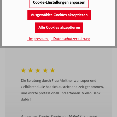
Cookie-Einstellungen anpassen
Kunden haben unseren Service
bewertet
Ausgewählte Cookies akzeptieren
4.4
4.4
/5.0
Alle Cookies akzeptieren
2138 Bewertungen
Stand: 07.08.26
Durchschnittliche Bewertung
- Impressum
- Datenschutzerklärung
Die Beratung durch Frau Meißner war super und
zielführend. Sie hat sich ausreichend Zeit genommen,
und wirkte professionell und erfahren. Vielen Dank
dafür!
Anonymer Kunde, Kunde von Möbel Knappstein