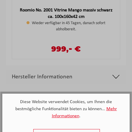
Roomio No. 2001 Vitrine Mango massiv schwarz
ca. 100x160x42 cm
Wieder verfügbar in 45 Tagen, danach sofort
abholbereit.
-
Verkaufspreis:
999,
€
Regulärer Preis:
Hersteller Informationen
Diese Website verwendet Cookies, um Ihnen die
bestmögliche Funktionalität bieten zu können...
Mehr
Informationen
.
2.138