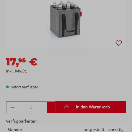
17,
€
95
inkl. MwSt.
Sofort verfügbar
Produkt Anzahl: Gib den gewünschten Wert ein 
In den Warenkorb
Verfügbarkeiten
Standort
ausgestellt
vorrätig