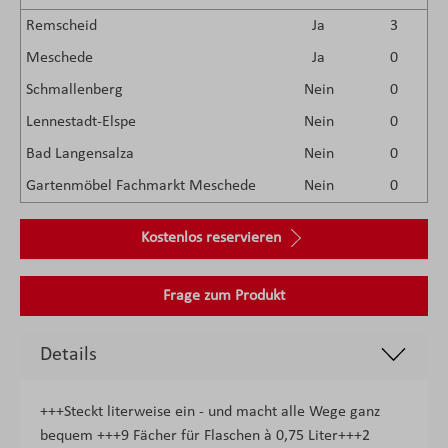
Remscheid
Ja
3
Meschede
Ja
0
Schmallenberg
Nein
0
Lennestadt-Elspe
Nein
0
Bad Langensalza
Nein
0
Gartenmöbel Fachmarkt Meschede
Nein
0
Kostenlos reservieren
Frage zum Produkt
Details
+++Steckt literweise ein - und macht alle Wege ganz
bequem +++9 Fächer für Flaschen à 0,75 Liter+++2