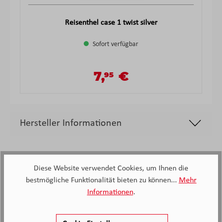
Reisenthel case 1 twist silver
Sofort verfügbar
7,
€
95
Verkaufspreis:
Regulärer Preis:
Hersteller Informationen
Diese Website verwendet Cookies, um Ihnen die
bestmögliche Funktionalität bieten zu können...
Mehr
Informationen
.
2.138