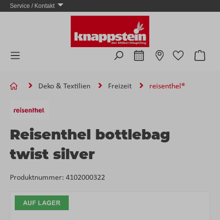
Service / Kontakt
Zum Hauptinhalt springen
Ware
Deko & Textilien
Freizeit
reisenthel®
Reisenthel bottlebag
twist silver
Produktnummer:
4102000322
Bildergalerie überspringen