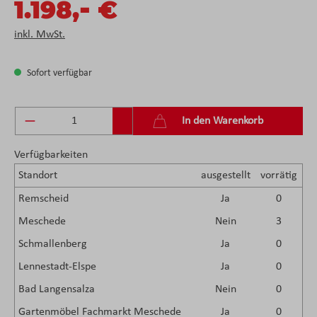
-
1.198,
€
inkl. MwSt.
Sofort verfügbar
Produkt Anzahl: Gib den gewünschten Wert ein 
In den Warenkorb
Verfügbarkeiten
Standort
ausgestellt
vorrätig
Remscheid
Ja
0
Meschede
Nein
3
Schmallenberg
Ja
0
Lennestadt-Elspe
Ja
0
Bad Langensalza
Nein
0
Gartenmöbel Fachmarkt Meschede
Ja
0