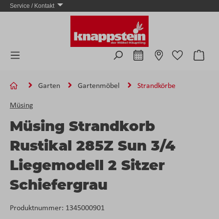
Service / Kontakt
Zum Hauptinhalt springen
Ware
Garten
Gartenmöbel
Strandkörbe
Müsing
Müsing Strandkorb
Rustikal 285Z Sun 3/4
Liegemodell 2 Sitzer
Schiefergrau
Produktnummer:
1345000901