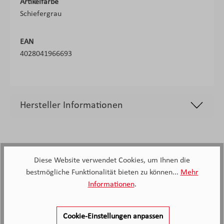
Artikelfarbe
Schiefergrau
EAN
4028041966693
Hersteller Informationen
Diese Website verwendet Cookies, um Ihnen die
bestmögliche Funktionalität bieten zu können...
Mehr
Informationen
.
2.138
Kunden haben unseren Service
Cookie-Einstellungen anpassen
bewertet