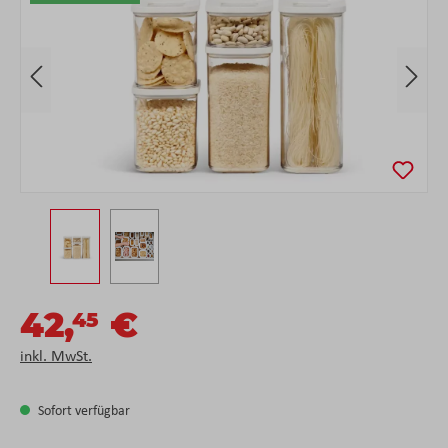
42,
€
45
inkl. MwSt.
Sofort verfügbar