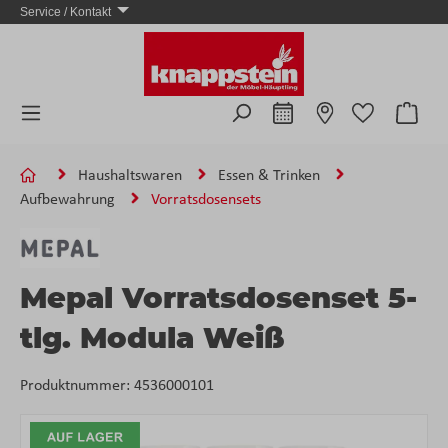
Service / Kontakt
Zum Hauptinhalt springen
Ware
Haushaltswaren
Essen & Trinken
Aufbewahrung
Vorratsdosensets
Mepal Vorratsdosenset 5-
tlg. Modula Weiß
Produktnummer:
4536000101
Bildergalerie überspringen