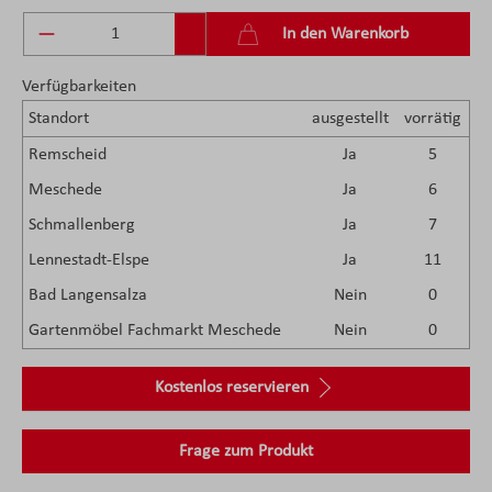
Produkt Anzahl: Gib den gewünschten Wert ein 
In den Warenkorb
Verfügbarkeiten
Standort
ausgestellt
vorrätig
Remscheid
Ja
5
Meschede
Ja
6
Schmallenberg
Ja
7
Lennestadt-Elspe
Ja
11
Bad Langensalza
Nein
0
Gartenmöbel Fachmarkt Meschede
Nein
0
Kostenlos reservieren
Frage zum Produkt