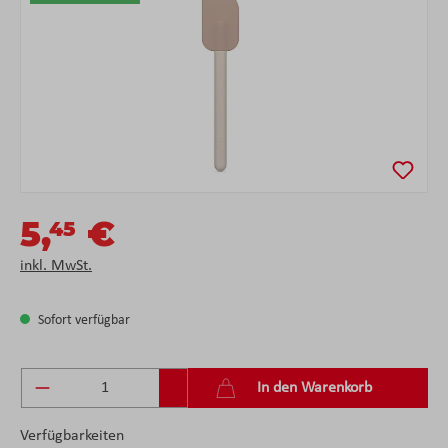
5,
€
45
inkl. MwSt.
Sofort verfügbar
Produkt Anzahl: Gib den gewünschten Wert ein 
In den Warenkorb
Verfügbarkeiten