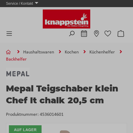
Service / Kontakt
Zum Hauptinhalt springen
Ware
Haushaltswaren
Kochen
Küchenhelfer
Backhelfer
Mepal Teigschaber klein
Chef It chalk 20,5 cm
Produktnummer:
4536014601
Bildergalerie überspringen