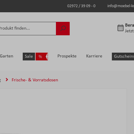
02972 / 39 09 - 0
info@moebel-k
Bera
Jetz
Garten
Prospekte
Karriere
Sale
Gutschein
g
Frische- & Vorratsdosen