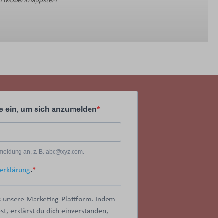
 Möbel Knappstein
e ein, um sich anzumelden
Anmeldung an, z. B. abc@xyz.com.
erklärung
.
 unsere Marketing-Plattform. Indem
t, erklärst du dich einverstanden,