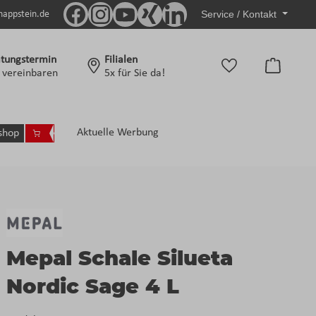
Service / Kontakt
nappstein.de
tungstermin
Filialen
Warenko
t vereinbaren
5x für Sie da!
Aktuelle Werbung
shop
Mepal Schale Silueta
Nordic Sage 4 L