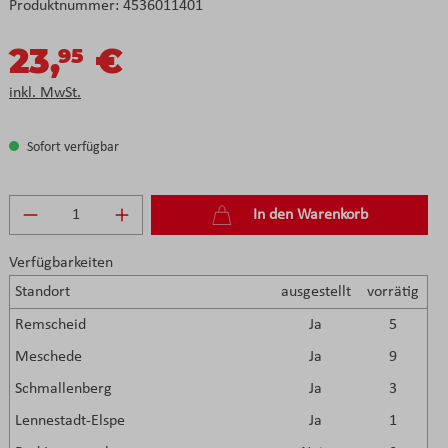
Produktnummer:
4536011401
23,
€
95
inkl. MwSt.
Sofort verfügbar
Produkt Anzahl: Gib den gewünschten Wert e
In den Warenkorb
Verfügbarkeiten
Standort
ausgestellt
vorrätig
Remscheid
Ja
5
Meschede
Ja
9
Schmallenberg
Ja
3
Lennestadt-Elspe
Ja
1