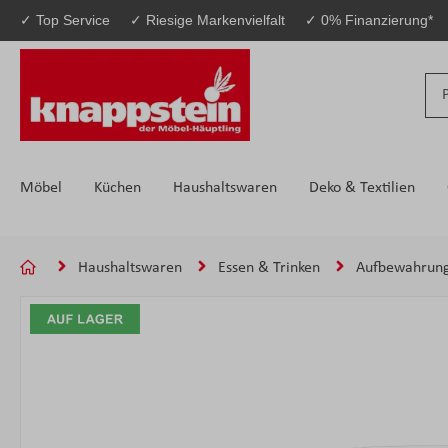
✓ Top Service
✓ Riesige Markenvielfalt
✓ 0% Finanzierung*
 Hauptinhalt springen
Zur Suche springen
Zur Hauptnavigation springen
Möbel
Küchen
Haushaltswaren
Deko & Textilien
Haushaltswaren
Essen & Trinken
Aufbewahrun
Bildergalerie überspringen