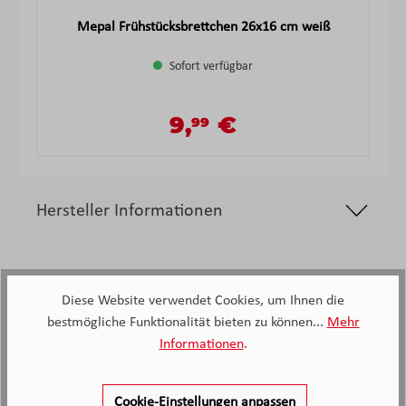
Mepal Frühstücksbrettchen 26x16 cm weiß
Sofort verfügbar
9,
€
99
Verkaufspreis:
Regulärer Preis:
Hersteller Informationen
Diese Website verwendet Cookies, um Ihnen die
bestmögliche Funktionalität bieten zu können...
Mehr
Informationen
.
2.138
Kunden haben unseren Service
Cookie-Einstellungen anpassen