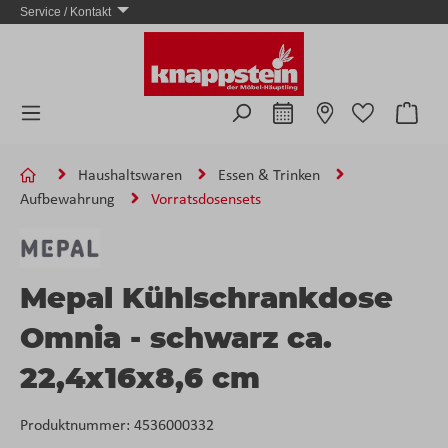
Service / Kontakt
Zum Hauptinhalt springen
Ware
Haushaltswaren
Essen & Trinken
Aufbewahrung
Vorratsdosensets
Mepal Kühlschrankdose
Omnia - schwarz ca.
22,4x16x8,6 cm
Produktnummer:
4536000332