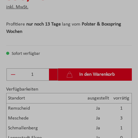
inkl. MwSt.
Profitiere
nur noch 13 Tage
lang vom
Polster & Boxspring
Wochen
Sofort verfügbar
Produkt Anzahl: Gib den gewünschten Wert ein 
In den Warenkorb
Verfügbarkeiten
Standort
ausgestellt
vorrätig
Remscheid
Ja
1
Meschede
Ja
3
Schmallenberg
Ja
1