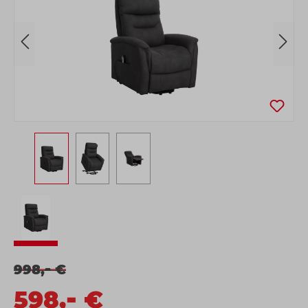
-
998,
€
-
598,
€