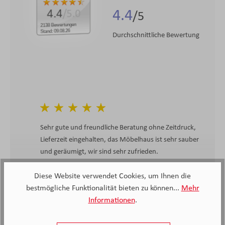
4.4
4.4
/5.0
2138 Bewertungen
Stand: 09.08.26
Durchschnittliche Bewertung
Sehr gute und freundliche Beratung ohne Zeitdruck,
Lieferzeit eingehalten, das Möbelhaus ist sehr sauber
und geräumigt, wir sind sehr zufrieden.
Diese Website verwendet Cookies, um Ihnen die
Anonymer Kunde, Kunde von Möbel Knappstein
bestmögliche Funktionalität bieten zu können...
Mehr
27.06.2026
Informationen
.