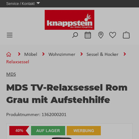
Service / Kontakt
Zum Hauptinhalt springen
Ware
Möbel
Wohnzimmer
Sessel & Hocker
Relaxsessel
MDS
MDS TV-Relaxsessel Rom
Grau mit Aufstehhilfe
Produktnummer:
1362000201
Bildergalerie überspringen
40%