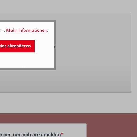
...
Mehr Informationen
.
kies akzeptieren
 und der schnelle Liefertermin
 Möbel Knappstein
e ein, um sich anzumelden