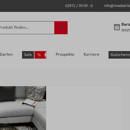
02972 / 39 09 - 0
info@moebel-k
Bera
Jetz
Garten
Prospekte
Karriere
Sale
Gutschein