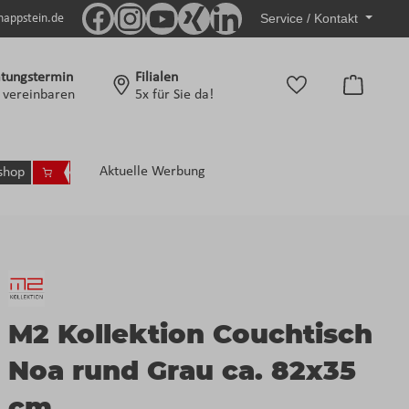
Service / Kontakt
nappstein.de
tungstermin
Filialen
Warenko
t vereinbaren
5x für Sie da!
Aktuelle Werbung
shop
M2 Kollektion Couchtisch
Noa rund Grau ca. 82x35
cm