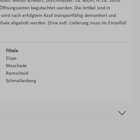
estell: Metall schwarz, Durchmesser: ca. 80cm, H: ca. 35cm
fnungszeiten begutachtet werden. Die Artikel sind in
wird nach erfolgtem Kauf transportfähig demontiert und
liale abgeholt werden. (Eine evtl. Lieferung muss im Einzelfall
Filiale
Elspe
Meschede
Remscheid
Schmallenberg