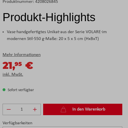
Produktnummer:
4208026845
Produkt-Highlights
Vase·handgefertigtes Unikat·aus der Serie VOLARE·im
modernen Stil·550 g·Maße: 20 x 5 x 5 cm (HxBxT)
Mehr Informationen
21,
€
95
inkl. MwSt.
Sofort verfügbar
Produkt Anzahl: Gib den gewünschten Wert e
In den Warenkorb
Verfügbarkeiten