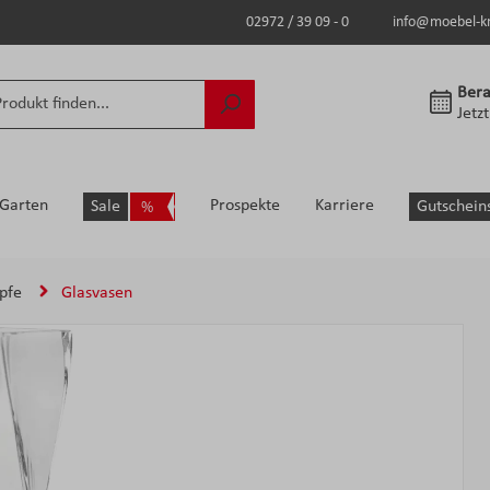
02972 / 39 09 - 0
info@moebel-k
Bera
Jetz
Garten
Prospekte
Karriere
Sale
Gutschein
pfe
Glasvasen