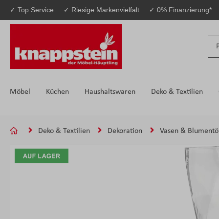
✓ Top Service
✓ Riesige Markenvielfalt
✓ 0% Finanzierung*
 Hauptinhalt springen
Zur Suche springen
Zur Hauptnavigation springen
Möbel
Küchen
Haushaltswaren
Deko & Textilien
Deko & Textilien
Dekoration
Vasen & Blumentö
Bildergalerie überspringen