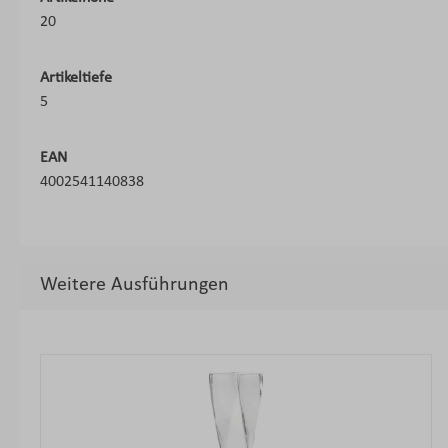
20
Artikeltiefe
5
EAN
4002541140838
Weitere Ausführungen
Produktgalerie überspringen