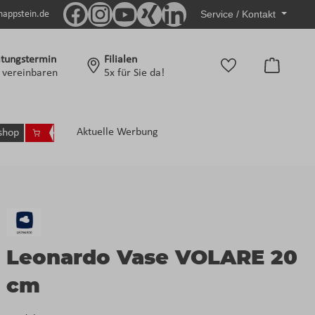
Service / Kontakt
nappstein.de
tungstermin
Filialen
Warenko
t vereinbaren
5x für Sie da!
Aktuelle Werbung
shop
Leonardo Vase VOLARE 20
cm