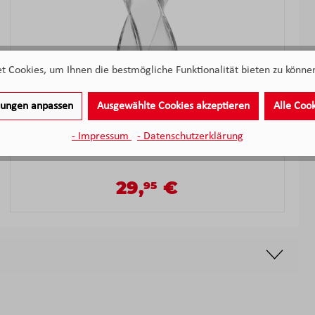
 Cookies, um Ihnen die bestmögliche Funktionalität bieten zu können
llungen anpassen
Ausgewählte Cookies akzeptieren
Alle Coo
Leonardo Vase VOLARE 25 cm klar
- Impressum
- Datenschutzerklärung
Nicht mehr verfügbar
29,
€
95
Verkaufspreis:
Regulärer Preis: