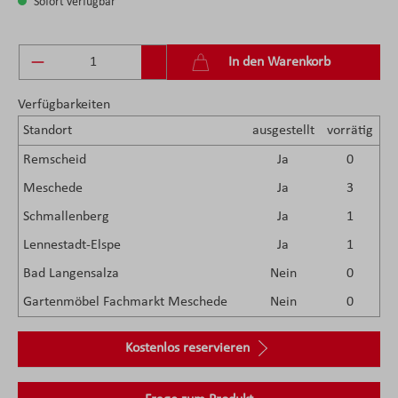
Sofort verfügbar
Produkt Anzahl: Gib den gewünschten Wert ein 
In den Warenkorb
Verfügbarkeiten
Standort
ausgestellt
vorrätig
Remscheid
Ja
0
Meschede
Ja
3
Schmallenberg
Ja
1
Lennestadt-Elspe
Ja
1
Bad Langensalza
Nein
0
Gartenmöbel Fachmarkt Meschede
Nein
0
Kostenlos reservieren