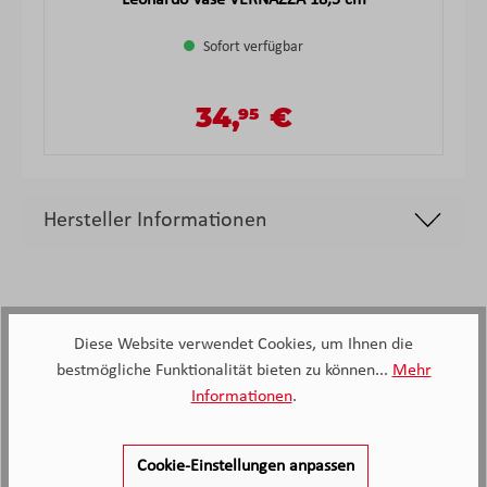
Leonardo Vase VERNAZZA 18,5 cm
Sofort verfügbar
34,
€
95
Verkaufspreis:
Regulärer Preis:
Hersteller Informationen
Diese Website verwendet Cookies, um Ihnen die
bestmögliche Funktionalität bieten zu können...
Mehr
2.138
Informationen
.
Kunden haben unseren Service
bewertet
Cookie-Einstellungen anpassen