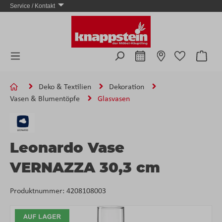
Service / Kontakt
Zum Hauptinhalt springen
Ware
Deko & Textilien
Dekoration
Vasen & Blumentöpfe
Glasvasen
Leonardo Vase
VERNAZZA 30,3 cm
Produktnummer:
4208108003
Bildergalerie überspringen