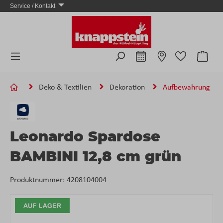
Service / Kontakt
Zum Hauptinhalt springen
Ware
Deko & Textilien
Dekoration
Aufbewahrung
Leonardo Spardose
BAMBINI 12,8 cm grün
Produktnummer:
4208104004
Bildergalerie überspringen