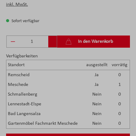
inkl. MwSt.
Sofort verfügbar
Produkt Anzahl: Gib den gewünschten Wert ein 
In den Warenkorb
Verfügbarkeiten
Standort
ausgestellt
vorrätig
Remscheid
Ja
0
Meschede
Ja
1
Schmallenberg
Nein
0
Lennestadt-Elspe
Nein
0
Bad Langensalza
Nein
0
Gartenmöbel Fachmarkt Meschede
Nein
0