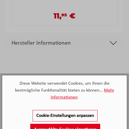
11,
€
95
Verkaufspreis:
Regulärer Preis:
Hersteller Informationen
Diese Website verwendet Cookies, um Ihnen die
2.138
bestmögliche Funktionalität bieten zu können...
Mehr
Informationen
.
Kunden haben unseren Service
bewertet
Cookie-Einstellungen anpassen
4.4
4.4
/5.0