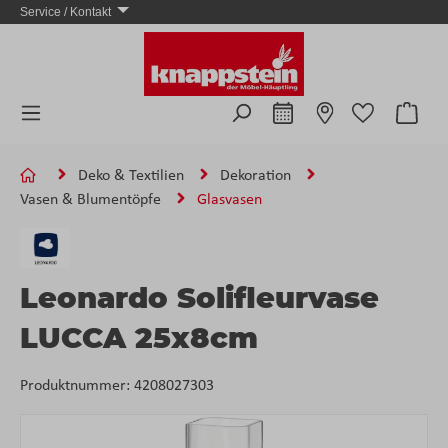
Service / Kontakt
Zum Hauptinhalt springen
Ware
Deko & Textilien
Dekoration
Vasen & Blumentöpfe
Glasvasen
Leonardo Solifleurvase
LUCCA 25x8cm
Produktnummer:
4208027303
Bildergalerie überspringen