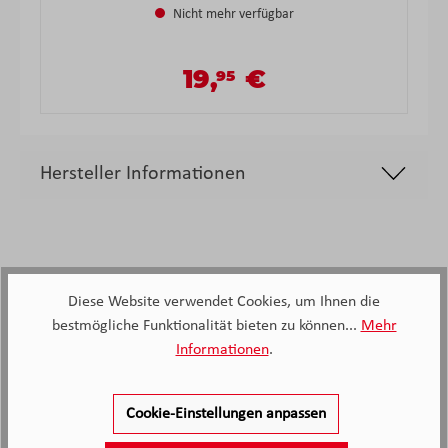
Nicht mehr verfügbar
19,
€
95
Verkaufspreis:
Regulärer Preis:
Hersteller Informationen
Diese Website verwendet Cookies, um Ihnen die
bestmögliche Funktionalität bieten zu können...
Mehr
2.138
Informationen
.
Kunden haben unseren Service
bewertet
Cookie-Einstellungen anpassen