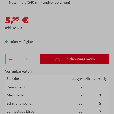
Nutzinhalt (540 ml Randvollvolumen)
5,
€
95
inkl. MwSt.
Sofort verfügbar
Produkt Anzahl: Gib den gewünschten Wert ein 
In den Warenkorb
Verfügbarkeiten
Standort
ausgestellt
vorrätig
Remscheid
Ja
3
Meschede
Ja
1
Schmallenberg
Ja
9
Lennestadt-Elspe
Ja
7