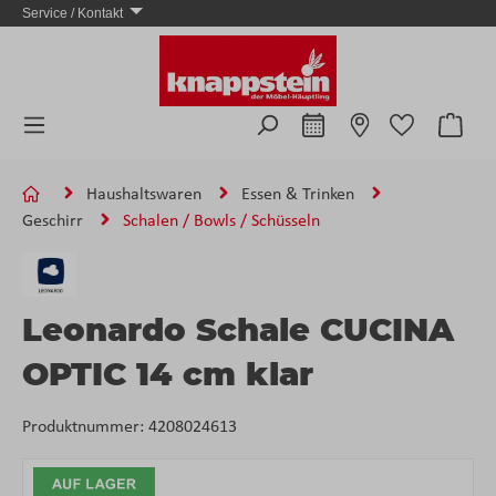
Service / Kontakt
Zum Hauptinhalt springen
Ware
Haushaltswaren
Essen & Trinken
Geschirr
Schalen / Bowls / Schüsseln
Leonardo Schale CUCINA
OPTIC 14 cm klar
Produktnummer:
4208024613
Bildergalerie überspringen