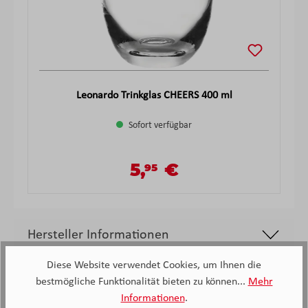
Leonardo Trinkglas CHEERS 400 ml
Sofort verfügbar
5,
€
95
Verkaufspreis:
Regulärer Preis:
Hersteller Informationen
Diese Website verwendet Cookies, um Ihnen die
bestmögliche Funktionalität bieten zu können...
Mehr
Informationen
.