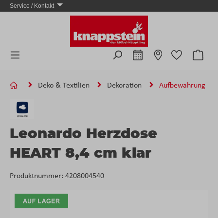
Service / Kontakt
Zum Hauptinhalt springen
Ware
Deko & Textilien
Dekoration
Aufbewahrung
Leonardo Herzdose
HEART 8,4 cm klar
Produktnummer:
4208004540
Bildergalerie überspringen