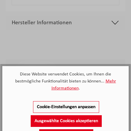
Hersteller Informationen
2.138
Diese Website verwendet Cookies, um Ihnen die
bestmögliche Funktionalität bieten zu können...
Mehr
Kunden haben unseren Service
bewertet
Informationen
.
4.4
4.4
/5.0
Cookie-Einstellungen anpassen
2138 Bewertungen
Stand: 08.08.26
Durchschnittliche Bewertung
Ausgewählte Cookies akzeptieren