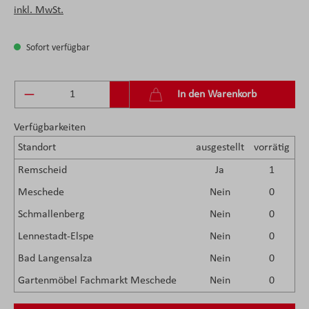
inkl. MwSt.
Sofort verfügbar
Produkt Anzahl: Gib den gewünschten Wert ein 
In den Warenkorb
Verfügbarkeiten
Standort
ausgestellt
vorrätig
Remscheid
Ja
1
Meschede
Nein
0
Schmallenberg
Nein
0
Lennestadt-Elspe
Nein
0
Bad Langensalza
Nein
0
Gartenmöbel Fachmarkt Meschede
Nein
0