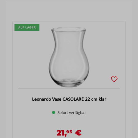
Produktgalerie überspringen
Leonardo Vase CASOLARE 22 cm klar
Sofort verfügbar
21,
€
95
Verkaufspreis:
Regulärer Preis: