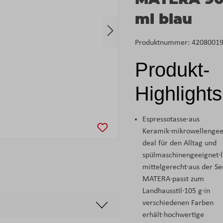
ml blau
Produktnummer:
4208001
Produkt-
Highlights
Espressotasse·aus
Keramik·mikrowellengeei
deal für den Alltag und
spülmaschinengeeignet·
mittelgerecht·aus der Se
MATERA·passt zum
Landhausstil·105 g·in
verschiedenen Farben
erhält·hochwertige