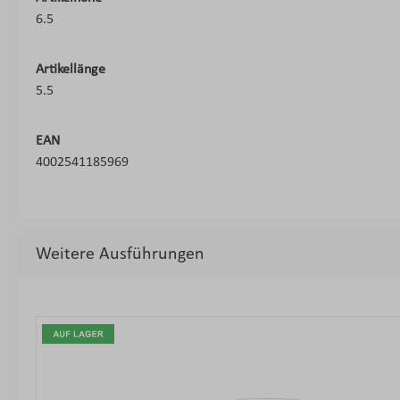
6.5
Artikellänge
5.5
EAN
4002541185969
Weitere Ausführungen
Produktgalerie überspringen