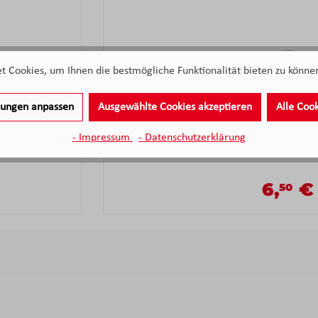
 Cookies, um Ihnen die bestmögliche Funktionalität bieten zu können
llungen anpassen
Ausgewählte Cookies akzeptieren
Alle Coo
e
Leonardo Keramikuntertasse 
- Impressum
- Datenschutzerklärung
Sofort verfüg
6,
€
50
Verkauf
Regulärer P