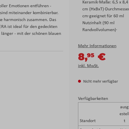
Keramik·Maße: 6,5 x 8,4 
voller Emotionen entführen -
cm (HxBxT)·Durchmesser
sind miteinander kombinierbar.
cm·geeignet für 60 ml
ücke harmonisch zusammen. Das
Nutzinhalt (90 ml
RA ist ideal für den gedeckten
Randvollvolumen)·
 länger - mit der schönen blauen
Mehr Informationen
8,
€
95
inkl. MwSt.
Nicht mehr verfügbar
Verfügbarkeiten
ausg
estel
Standort
t