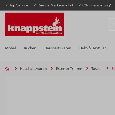
✓ Top Service
✓ Riesige Markenvielfalt
✓ 0% Finanzierung*
 Hauptinhalt springen
Zur Suche springen
Zur Hauptnavigation springen
Möbel
Küchen
Haushaltswaren
Deko & Textilien
Haushaltswaren
Essen & Trinken
Tassen
E
Bildergalerie überspringen