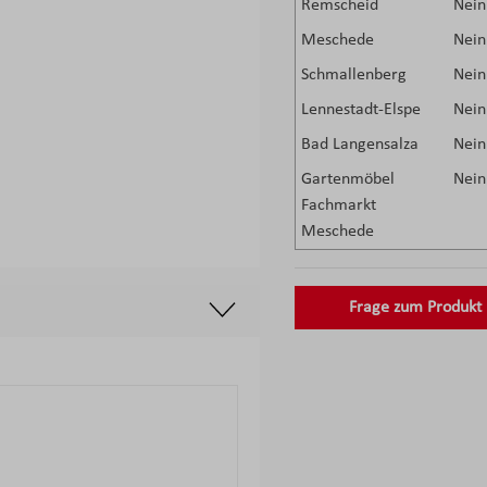
Remscheid
Nein
Meschede
Nein
Schmallenberg
Nein
Lennestadt-Elspe
Nein
Bad Langensalza
Nein
Gartenmöbel
Nein
Fachmarkt
Meschede
Frage zum Produkt