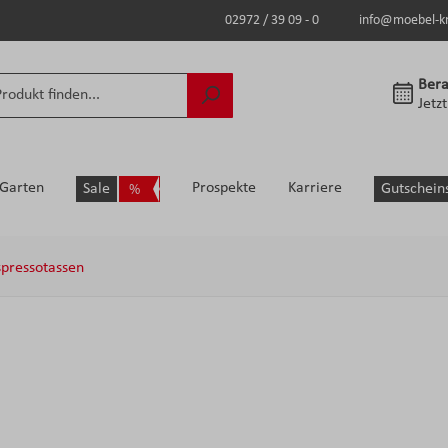
02972 / 39 09 - 0
info@moebel-k
Bera
Jetz
Garten
Prospekte
Karriere
Sale
Gutschein
spressotassen