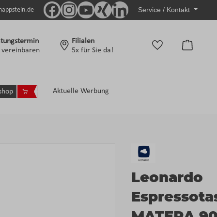
Service / Kontakt
nappstein.de
tungstermin
Filialen
Warenko
t vereinbaren
5x für Sie da!
Aktuelle Werbung
shop
Leonardo
Espressota
MATERA 9