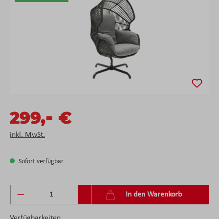
-
299,
€
inkl. MwSt.
Sofort verfügbar
Produkt Anzahl: Gib den gewünschten Wert ein 
In den Warenkorb
Verfügbarkeiten