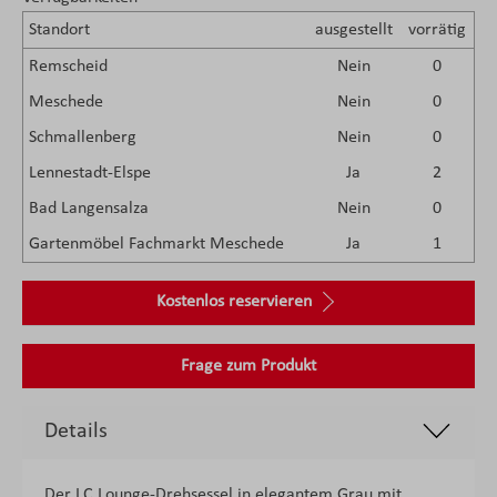
Standort
ausgestellt
vorrätig
Remscheid
Nein
0
Meschede
Nein
0
Schmallenberg
Nein
0
Lennestadt-Elspe
Ja
2
Bad Langensalza
Nein
0
Gartenmöbel Fachmarkt Meschede
Ja
1
Kostenlos reservieren
Frage zum Produkt
Details
Der LC Lounge-Drehsessel in elegantem Grau mit