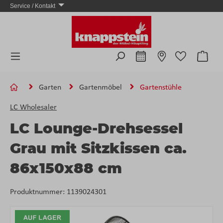
Service / Kontakt
Zum Hauptinhalt springen
Ware
Garten
Gartenmöbel
Gartenstühle
LC Wholesaler
LC Lounge-Drehsessel
Grau mit Sitzkissen ca.
86x150x88 cm
Produktnummer:
1139024301
Bildergalerie überspringen