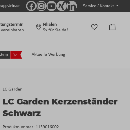
Service / Kontakt
nappstein.de
tungstermin
Filialen
Warenko
t vereinbaren
5x für Sie da!
Aktuelle Werbung
shop
LC Garden
LC Garden Kerzenständer
Schwarz
Produktnummer:
1139016002