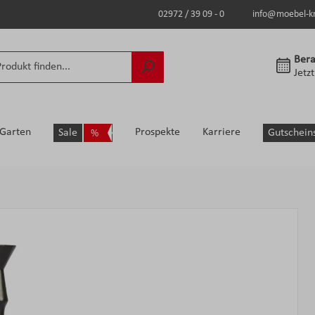
02972 / 39 09 - 0
info@moebel-k
Bera
Jetz
Garten
Prospekte
Karriere
Sale
Gutschein