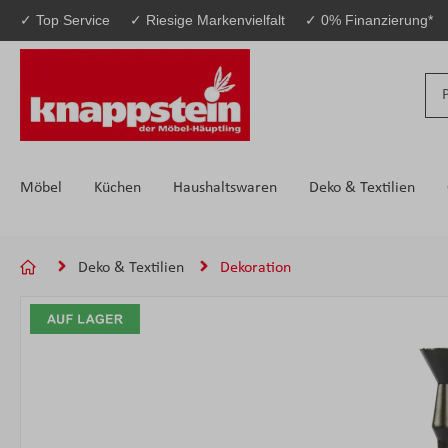
✓ Top Service
✓ Riesige Markenvielfalt
✓ 0% Finanzierung*
 Hauptinhalt springen
Zur Suche springen
Zur Hauptnavigation springen
Möbel
Küchen
Haushaltswaren
Deko & Textilien
Deko & Textilien
Dekoration
Bildergalerie überspringen