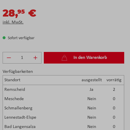
28,
€
95
inkl. MwSt.
Sofort verfügbar
Produkt Anzahl: Gib den gewünschten Wert e
In den Warenkorb
Verfügbarkeiten
Standort
ausgestellt
vorrätig
Remscheid
Ja
2
Meschede
Nein
0
Schmallenberg
Nein
0
Lennestadt-Elspe
Nein
0
Bad Langensalza
Nein
0