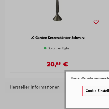
LC Garden Kerzenständer Schwarz
Sofort verfügbar
20,
€
95
Verkaufspreis:
Regulärer Preis:
Diese Website verwendet
Hersteller Informationen
Cookie-Einste