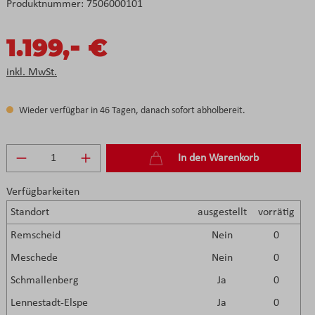
Produktnummer:
7506000101
-
1.199,
€
inkl. MwSt.
Wieder verfügbar in 46 Tagen, danach sofort abholbereit.
Produkt Anzahl: Gib den gewünschten Wert e
In den Warenkorb
Verfügbarkeiten
Standort
ausgestellt
vorrätig
Remscheid
Nein
0
Meschede
Nein
0
Schmallenberg
Ja
0
Lennestadt-Elspe
Ja
0