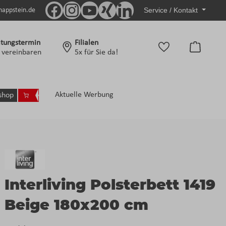
Service / Kontakt
nappstein.de
tungstermin
Filialen
Warenko
t vereinbaren
5x für Sie da!
Aktuelle Werbung
shop
Interliving Polsterbett 1419
Beige 180x200 cm