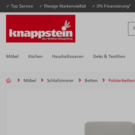
✓ Top Service
✓ Riesige Markenvielfalt
✓ 0% Finanzierung*
 Hauptinhalt springen
Zur Suche springen
Zur Hauptnavigation springen
Möbel
Küchen
Haushaltswaren
Deko & Textilien
Möbel
Schlafzimmer
Betten
Polsterbetten
Bildergalerie überspringen