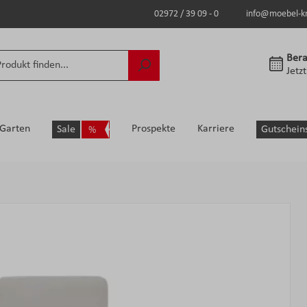
02972 / 39 09 - 0
info@moebel-k
Bera
Jetz
Garten
Prospekte
Karriere
Sale
Gutschein