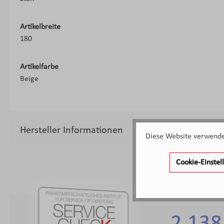
Artikelbreite
180
Artikelfarbe
Beige
Hersteller Informationen
Diese Website verwendet
Cookie-Einste
2.138