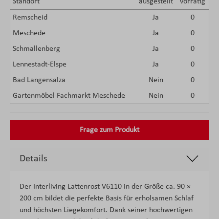
Standort
ausgestellt
vorrätig
Remscheid
Ja
0
Meschede
Ja
0
Schmallenberg
Ja
0
Lennestadt-Elspe
Ja
0
Bad Langensalza
Nein
0
Gartenmöbel Fachmarkt Meschede
Nein
0
Frage zum Produkt
Details
Der Interliving Lattenrost V6110 in der Größe ca. 90 ×
200 cm bildet die perfekte Basis für erholsamen Schlaf
und höchsten Liegekomfort. Dank seiner hochwertigen