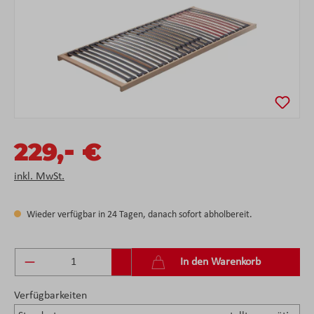
-
229,
€
inkl. MwSt.
Wieder verfügbar in 24 Tagen, danach sofort abholbereit.
Produkt Anzahl: Gib den gewünschten Wert ein 
In den Warenkorb
Verfügbarkeiten