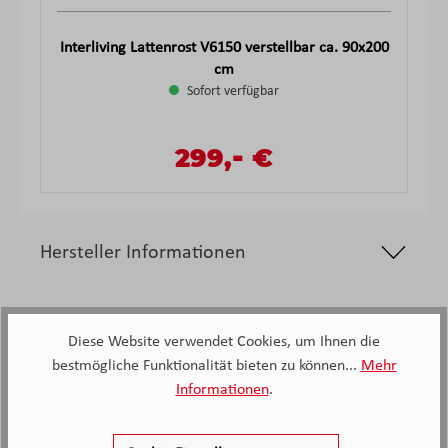
Interliving Lattenrost V6150 verstellbar ca. 90x200
cm
Sofort verfügbar
-
Verkaufspreis:
299,
€
Regulärer Preis:
Hersteller Informationen
Diese Website verwendet Cookies, um Ihnen die
bestmögliche Funktionalität bieten zu können...
Mehr
Informationen
.
2.138