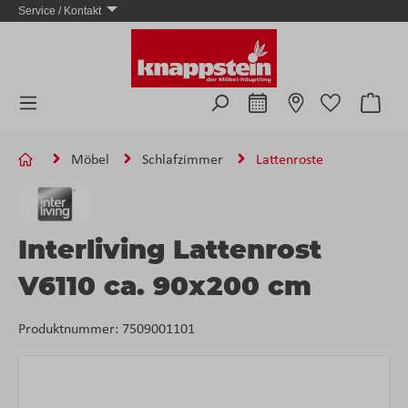
Service / Kontakt
Zum Hauptinhalt springen
Ware
Möbel
Schlafzimmer
Lattenroste
Interliving Lattenrost
V6110 ca. 90x200 cm
Produktnummer:
7509001101
Bildergalerie überspringen