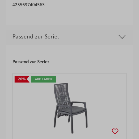
4255697404563
Passend zur Serie:
Produktgalerie überspringen
Passend zur Serie:
20%