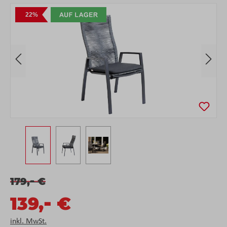
Bildergalerie überspringen
22%
-
179,
€
-
139,
€
inkl. MwSt.