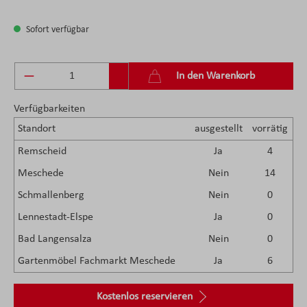
Sofort verfügbar
Produkt Anzahl: Gib den gewünschten Wert ein 
In den Warenkorb
Verfügbarkeiten
Standort
ausgestellt
vorrätig
Remscheid
Ja
4
Meschede
Nein
14
Schmallenberg
Nein
0
Lennestadt-Elspe
Ja
0
Bad Langensalza
Nein
0
Gartenmöbel Fachmarkt Meschede
Ja
6
Kostenlos reservieren