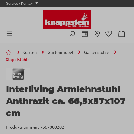
Service / Kontakt
Zum Hauptinhalt springen
Ware
Garten
Gartenmöbel
Gartenstühle
Stapelstühle
Interliving Armlehnstuhl
Anthrazit ca. 66,5x57x107
cm
Produktnummer:
7567000202