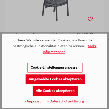
Interliving Positionsstuhl Anthrazit ca. 63x107x57
Diese Website verwendet Cookies, um Ihnen die
cm
Sofort verfügbar
bestmögliche Funktionalität bieten zu können...
Mehr
Informationen
.
-
Verkaufspreis:
159,
€
Verkaufspreis:
Regulärer Preis:
-
199,
€
Cookie-Einstellungen anpassen
Ausgewählte Cookies akzeptieren
Hersteller Informationen
Alle Cookies akzeptieren
- Impressum
- Datenschutzerklärung