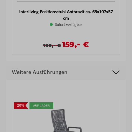
Interliving Positionsstuhl Anthrazit ca. 63x107x57
cm
Sofort verfügbar
-
Verkaufspreis:
159,
€
Verkaufspreis:
Regulärer Preis:
-
199,
€
Weitere Ausführungen
Produktgalerie überspringen
20%