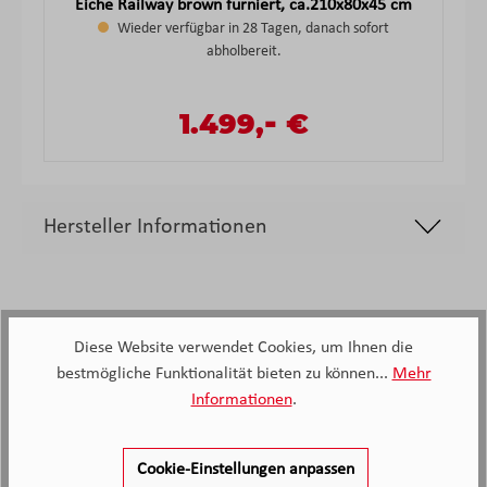
Eiche Railway brown furniert, ca.210x80x45 cm
Wieder verfügbar in 28 Tagen, danach sofort
abholbereit.
-
Verkaufspreis:
1.499,
€
Regulärer Preis:
Hersteller Informationen
Diese Website verwendet Cookies, um Ihnen die
bestmögliche Funktionalität bieten zu können...
Mehr
Informationen
.
2.138
Kunden haben unseren Service
Cookie-Einstellungen anpassen
bewertet