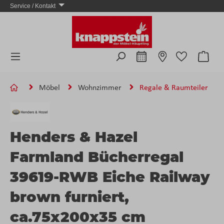
Service / Kontakt
Zum Hauptinhalt springen
Ware
Möbel
Wohnzimmer
Regale & Raumteiler
Henders & Hazel
Farmland Bücherregal
39619-RWB Eiche Railway
brown furniert,
ca.75x200x35 cm