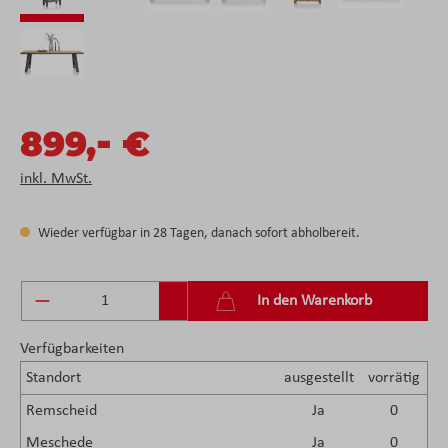
-
899,
€
inkl. MwSt.
Wieder verfügbar in 28 Tagen, danach sofort abholbereit.
Produkt Anzahl: Gib den gewünschten Wert ein 
In den Warenkorb
Verfügbarkeiten
Standort
ausgestellt
vorrätig
Remscheid
Ja
0
Meschede
Ja
0