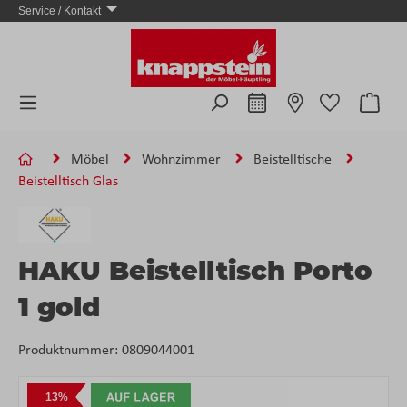
Service / Kontakt
Zum Hauptinhalt springen
Ware
Möbel
Wohnzimmer
Beistelltische
Beistelltisch Glas
HAKU Beistelltisch Porto
1 gold
Produktnummer:
0809044001
Bildergalerie überspringen
13%