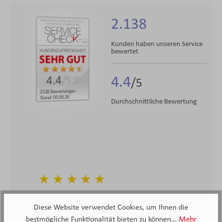
2.138
Kunden haben unseren Service
bewertet
4.4
4.4
/5.0
2138 Bewertungen
Stand: 05.08.26
Durchschnittliche Bewertung
Die Beratung war sehr gut, nicht aufdringlich,
Diese Website verwendet Cookies, um Ihnen die
freundlich, kompetent.
bestmögliche Funktionalität bieten zu können...
Mehr