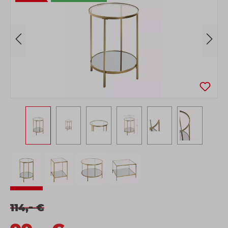
-
114,
€