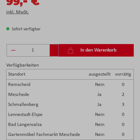
-
99,
€
inkl. MwSt.
Sofort verfügbar
Produkt Anzahl: Gib den gewünschten Wert ein 
In den Warenkorb
Verfügbarkeiten
Standort
ausgestellt
vorrätig
Remscheid
Nein
0
Meschede
Ja
2
Schmallenberg
Ja
3
Lennestadt-Elspe
Nein
0
Bad Langensalza
Nein
0
Gartenmöbel Fachmarkt Meschede
Nein
0