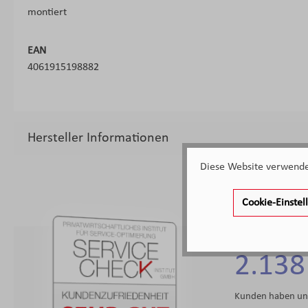
montiert
EAN
4061915198882
Hersteller Informationen
Diese Website verwendet
Cookie-Einste
2.138
Kunden haben uns