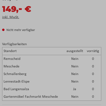
-
149,
€
inkl. MwSt.
Nicht mehr verfügbar
Verfügbarkeiten
Standort
ausgestellt
vorrätig
Remscheid
Nein
0
Meschede
Nein
0
Schmallenberg
Nein
0
Lennestadt-Elspe
Nein
0
Bad Langensalza
Ja
0
Gartenmöbel Fachmarkt Meschede
Nein
0