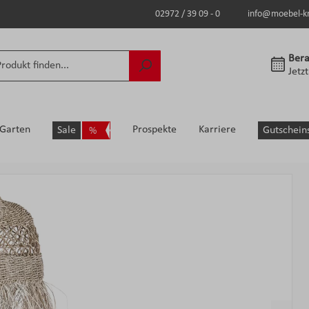
02972 / 39 09 - 0
info@moebel-k
Bera
Jetz
Garten
Prospekte
Karriere
Sale
Gutschein