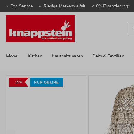
✓ Top Service
✓ Riesige Markenvielfalt
✓ 0% Finanzierung*
 Hauptinhalt springen
Zur Suche springen
Zur Hauptnavigation springen
Möbel
Küchen
Haushaltswaren
Deko & Textilien
Bildergalerie überspringen
15%