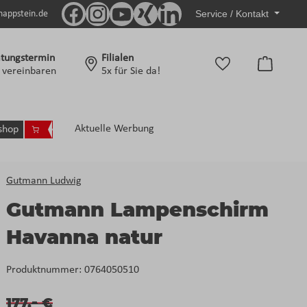
Service / Kontakt
nappstein.de
tungstermin
Filialen
Warenko
t vereinbaren
5x für Sie da!
Aktuelle Werbung
shop
Gutmann Ludwig
Gutmann Lampenschirm
Havanna natur
Produktnummer:
0764050510
-
177,
€