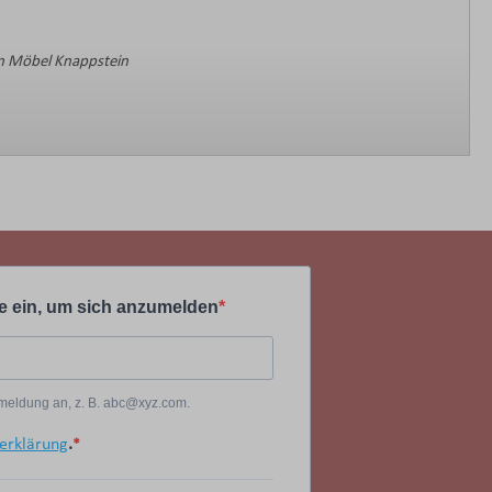
 Möbel Knappstein
e ein, um sich anzumelden
Anmeldung an, z. B. abc@xyz.com.
erklärung
.