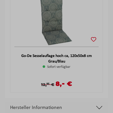
Go-De Sesselauflage hoch ca, 120x50x8 cm
Grau/Blau
Sofort verfügbar
-
Verkaufspreis:
8,
€
Verkaufspreis:
Regulärer Preis:
12,
€
95
Hersteller Informationen