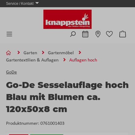
Service / Kontakt
Zum Hauptinhalt springen
Ware
Garten
Gartenmöbel
Gartentextilien & Auflagen
Auflagen hoch
GoDe
Go-De Sesselauflage hoch
Blau mit Blumen ca.
120x50x8 cm
Produktnummer:
0761001403