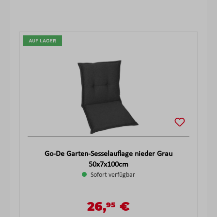
Produktgalerie überspringen
Go-De Garten-Sesselauflage nieder Grau
50x7x100cm
Sofort verfügbar
26,
€
95
Verkaufspreis:
Regulärer Preis: