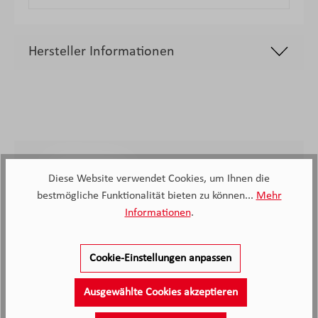
Hersteller Informationen
2.138
Diese Website verwendet Cookies, um Ihnen die
bestmögliche Funktionalität bieten zu können...
Mehr
Kunden haben unseren Service
bewertet
Informationen
.
4.4
4.4
/5.0
Cookie-Einstellungen anpassen
2138 Bewertungen
Stand: 09.08.26
Durchschnittliche Bewertung
Ausgewählte Cookies akzeptieren