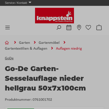
Service / Kontakt
Zum Hauptinhalt springen
Ware
Garten
Gartenmöbel
Gartentextilien & Auflagen
Auflagen niedrig
GoDe
Go-De Garten-
Sesselauflage nieder
hellgrau 50x7x100cm
Produktnummer:
0761001702