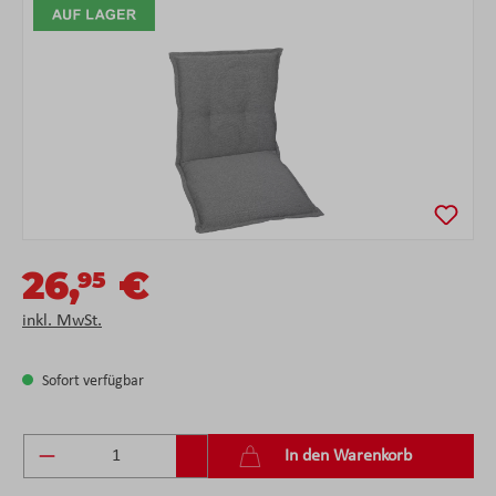
Bildergalerie überspringen
26,
€
95
inkl. MwSt.
Sofort verfügbar
Produkt Anzahl: Gib den gewünschten Wert ein 
In den Warenkorb