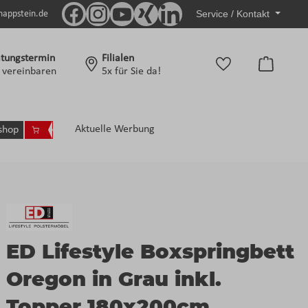
Service / Kontakt
nappstein.de
tungstermin
Filialen
Warenko
t vereinbaren
5x für Sie da!
Aktuelle Werbung
shop
ED Lifestyle Boxspringbett
Oregon in Grau inkl.
Topper 180x200cm