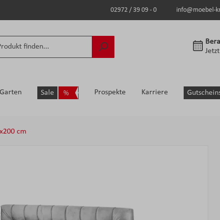
02972 / 39 09 - 0
info@moebel-k
Bera
Jetz
Garten
Prospekte
Karriere
Sale
Gutschein
x200 cm