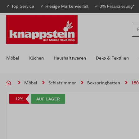
✓ Top Service
✓ Riesige Markenvielfalt
✓ 0% Finanzierung*
 Hauptinhalt springen
Zur Suche springen
Zur Hauptnavigation springen
Möbel
Küchen
Haushaltswaren
Deko & Textilien
Möbel
Schlafzimmer
Boxspringbetten
180
Bildergalerie überspringen
12%