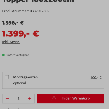
Produktnummer:
0337012802
-
1.598,
€
-
1.399,
€
inkl. MwSt.
Sofort verfügbar
Montagekosten
-
100,
€
optional
Produkt Anzahl: Gib den gewünschten Wert e
In den Warenkorb