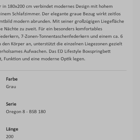
per in 180x200 cm verbindet modernes Design mit hohem
deinem Schlafzimmer. Der elegante graue Bezug wirkt zeitlos
mtbild modern abrunden. Mit seiner großzügigen Liegefläche
me Nächte zu zweit. Für ein besonders komfortables
Federkern, 7-Zonen-Tonnentaschenfederkern und einem ca. 6
 den Körper an, unterstützt die einzelnen Liegezonen gezielt
 erholsames Aufwachen. Das ED Lifestyle Boxspringbett
rt, Funktion und eine moderne Optik legen.
Farbe
Grau
Serie
Oregon 8 - BSB 180
Länge
200