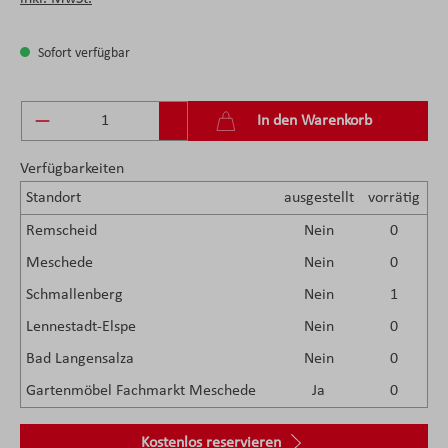
Sofort verfügbar
Produkt Anzahl: Gib den gewünschten Wert ein 
In den Warenkorb
Verfügbarkeiten
Standort
ausgestellt
vorrätig
Remscheid
Nein
0
Meschede
Nein
0
Schmallenberg
Nein
1
Lennestadt-Elspe
Nein
0
Bad Langensalza
Nein
0
Gartenmöbel Fachmarkt Meschede
Ja
0
Kostenlos reservieren