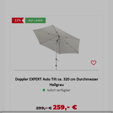
Produktgalerie überspringen
13%
Doppler EXPERT Auto Tilt ca. 320 cm Durchmesser
Hellgrau
Sofort verfügbar
-
Verkaufspreis:
259,
€
Verkaufspreis:
Regulärer Preis:
-
299,
€