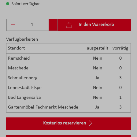
Sofort verfügbar
Produkt Anzahl: Gib den gewünschten Wert ein 
In den Warenkorb
Verfügbarkeiten
Standort
ausgestellt
vorrätig
Remscheid
Nein
0
Meschede
Nein
0
Schmallenberg
Ja
3
Lennestadt-Elspe
Nein
0
Bad Langensalza
Nein
1
Gartenmöbel Fachmarkt Meschede
Ja
3
Kostenlos reservieren