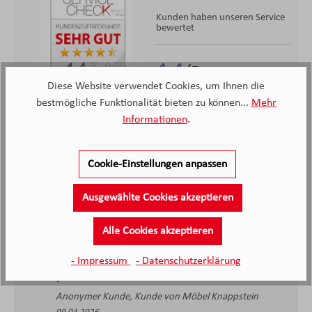
Kunden haben unseren Service
bewertet
4.4
4.4
/5.0
2138 Bewertungen
Diese Website verwendet Cookies, um Ihnen die
Stand: 06.08.26
Durchschnittliche Bewertung
bestmögliche Funktionalität bieten zu können...
Mehr
Informationen
.
Cookie-Einstellungen anpassen
Ausgewählte Cookies akzeptieren
Alle Cookies akzeptieren
Die sehr freundliche Beratung und der schnelle
Liefertermin
- Impressum
- Datenschutzerklärung
Anonymer Kunde, Kunde von Möbel Knappstein