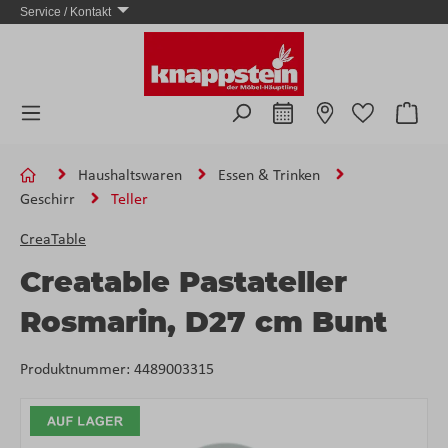
Service / Kontakt
Zum Hauptinhalt springen
Ware
Haushaltswaren
Essen & Trinken
Geschirr
Teller
CreaTable
Creatable Pastateller
Rosmarin, D27 cm Bunt
Produktnummer:
4489003315
Bildergalerie überspringen