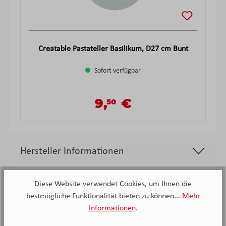
Creatable Pastateller Basilikum, D27 cm Bunt
Sofort verfügbar
9,
€
50
Verkaufspreis:
Regulärer Preis:
Hersteller Informationen
Diese Website verwendet Cookies, um Ihnen die
bestmögliche Funktionalität bieten zu können...
Mehr
Informationen
.