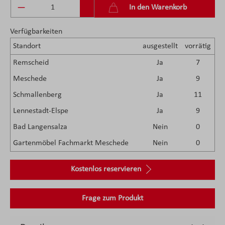
Produkt Anzahl: Gib den gewünschten Wert ein 
In den Warenkorb
Verfügbarkeiten
Standort
ausgestellt
vorrätig
Remscheid
Ja
7
Meschede
Ja
9
Schmallenberg
Ja
11
Lennestadt-Elspe
Ja
9
Bad Langensalza
Nein
0
Gartenmöbel Fachmarkt Meschede
Nein
0
Kostenlos reservieren
Frage zum Produkt