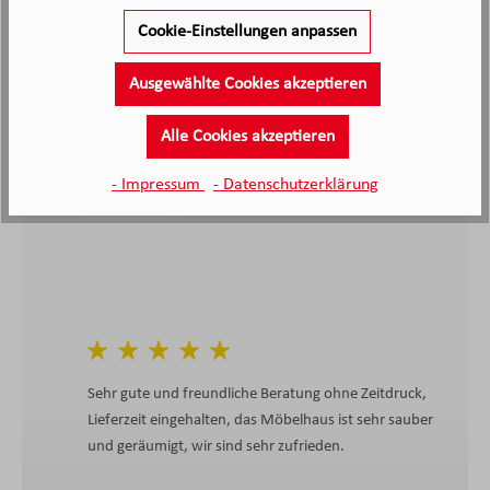
2.138
Cookie-Einstellungen anpassen
Kunden haben unseren Service
bewertet
Ausgewählte Cookies akzeptieren
Alle Cookies akzeptieren
4.4
4.4
/5.0
2138 Bewertungen
- Impressum
- Datenschutzerklärung
Stand: 09.08.26
Durchschnittliche Bewertung
Sehr gute und freundliche Beratung ohne Zeitdruck,
Lieferzeit eingehalten, das Möbelhaus ist sehr sauber
und geräumigt, wir sind sehr zufrieden.