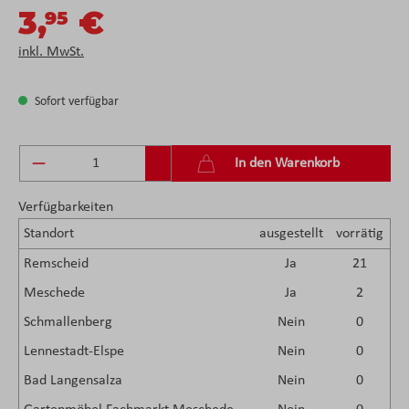
3,
€
95
inkl. MwSt.
Sofort verfügbar
Produkt Anzahl: Gib den gewünschten Wert ein 
In den Warenkorb
Verfügbarkeiten
Standort
ausgestellt
vorrätig
Remscheid
Ja
21
Meschede
Ja
2
Schmallenberg
Nein
0
Lennestadt-Elspe
Nein
0
Bad Langensalza
Nein
0