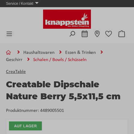
Service / Kontakt
Zum Hauptinhalt springen
Ware
Haushaltswaren
Essen & Trinken
Geschirr
Schalen / Bowls / Schüsseln
CreaTable
Creatable Dipschale
Nature Berry 5,5x11,5 cm
Produktnummer:
4489005501
Bildergalerie überspringen