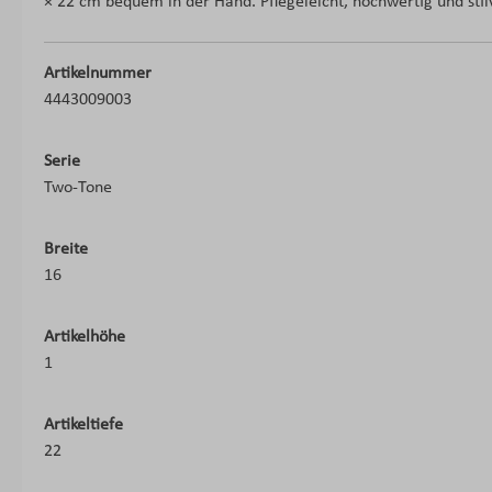
× 22 cm bequem in der Hand. Pflegeleicht, hochwertig und stilvol
Artikelnummer
4443009003
Serie
Two-Tone
Breite
16
Artikelhöhe
1
Artikeltiefe
22