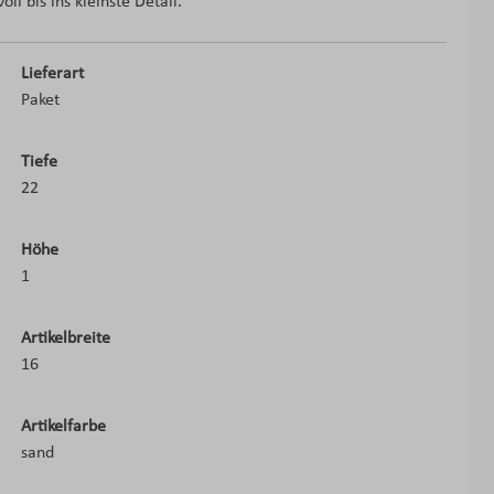
l bis ins kleinste Detail.
Lieferart
Paket
Tiefe
22
Höhe
1
Artikelbreite
16
Artikelfarbe
sand