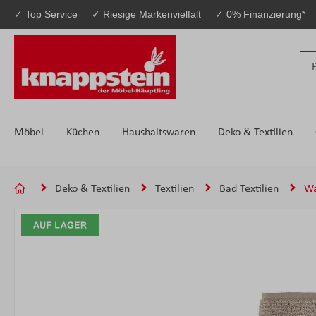
✓ Top Service
✓ Riesige Markenvielfalt
✓ 0% Finanzierung*
 Hauptinhalt springen
Zur Suche springen
Zur Hauptnavigation springen
Möbel
Küchen
Haushaltswaren
Deko & Textilien
Deko & Textilien
Textilien
Bad Textilien
Wa
Bildergalerie überspringen