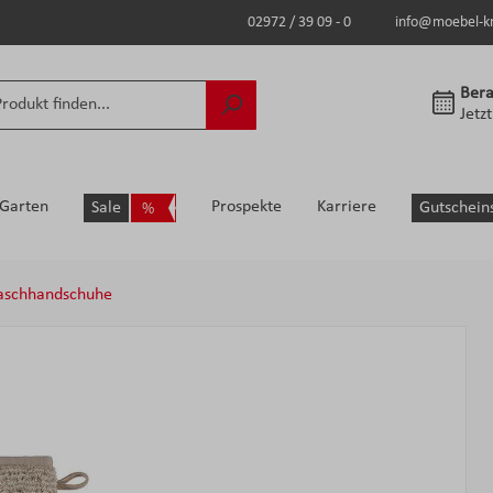
02972 / 39 09 - 0
info@moebel-k
Bera
Jetz
Garten
Prospekte
Karriere
Sale
Gutschein
schhandschuhe