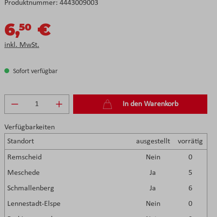
Produktnummer:
4443009003
6,
€
50
inkl. MwSt.
Sofort verfügbar
Produkt Anzahl: Gib den gewünschten Wert e
In den Warenkorb
Verfügbarkeiten
Standort
ausgestellt
vorrätig
Remscheid
Nein
0
Meschede
Ja
5
Schmallenberg
Ja
6
Lennestadt-Elspe
Nein
0