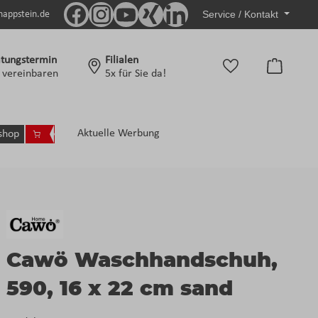
Service / Kontakt
nappstein.de
tungstermin
Filialen
Warenko
t vereinbaren
5x für Sie da!
Aktuelle Werbung
shop
Cawö Waschhandschuh,
590, 16 x 22 cm sand