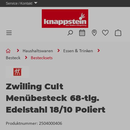
Service / Kontakt
Zum Hauptinhalt springen
Ware
Haushaltswaren
Essen & Trinken
Besteck
Bestecksets
Zwilling Cult
Menübesteck 68-tlg.
Edelstahl 18/10 Poliert
Produktnummer:
2504000406