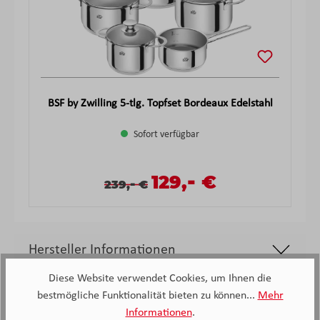
BSF by Zwilling 5-tlg. Topfset Bordeaux Edelstahl
Sofort verfügbar
-
Verkaufspreis:
129,
€
Verkaufspreis:
Regulärer Preis:
-
239,
€
Hersteller Informationen
Diese Website verwendet Cookies, um Ihnen die
bestmögliche Funktionalität bieten zu können...
Mehr
Informationen
.