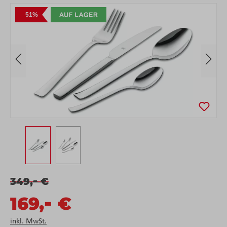
Bildergalerie überspringen
51%
-
349,
€
-
169,
€
inkl. MwSt.