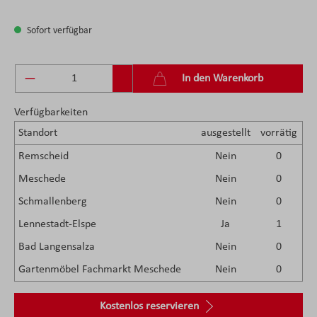
Sofort verfügbar
Produkt Anzahl: Gib den gewünschten Wert ein 
In den Warenkorb
Verfügbarkeiten
Standort
ausgestellt
vorrätig
Remscheid
Nein
0
Meschede
Nein
0
Schmallenberg
Nein
0
Lennestadt-Elspe
Ja
1
Bad Langensalza
Nein
0
Gartenmöbel Fachmarkt Meschede
Nein
0
Kostenlos reservieren