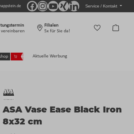
Service / Kontakt
nappstein.de
tungstermin
Filialen
Warenko
t vereinbaren
5x für Sie da!
Aktuelle Werbung
shop
ASA Vase Ease Black Iron
8x32 cm