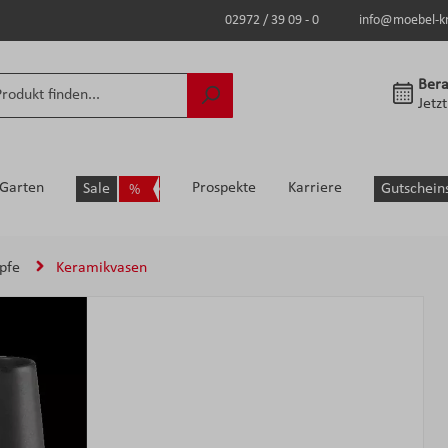
02972 / 39 09 - 0
info@moebel-k
Bera
Jetz
Garten
Prospekte
Karriere
Sale
Gutschein
pfe
Keramikvasen