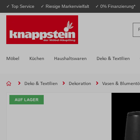
✓ Top Service
✓ Riesige Markenvielfalt
✓ 0% Finanzierung*
 Hauptinhalt springen
Zur Suche springen
Zur Hauptnavigation springen
Möbel
Küchen
Haushaltswaren
Deko & Textilien
Deko & Textilien
Dekoration
Vasen & Blumentö
Bildergalerie überspringen