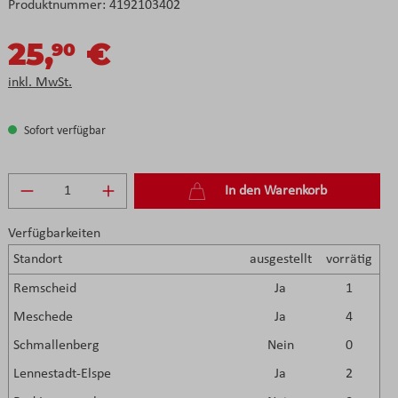
Produktnummer:
4192103402
25,
€
90
inkl. MwSt.
Sofort verfügbar
Produkt Anzahl: Gib den gewünschten Wert e
In den Warenkorb
Verfügbarkeiten
Standort
ausgestellt
vorrätig
Remscheid
Ja
1
Meschede
Ja
4
Schmallenberg
Nein
0
Lennestadt-Elspe
Ja
2