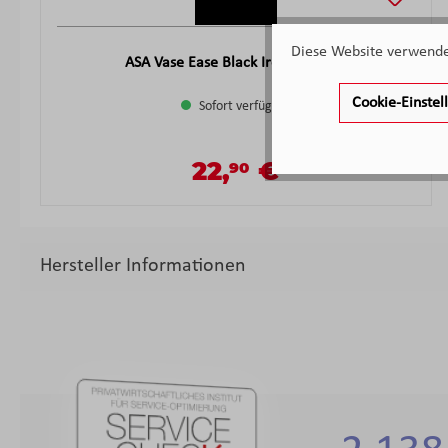
Diese Website verwendet
ASA Vase Ease Black Iron 6x25 cm
Cookie-Einste
Sofort verfügbar
22,
€
90
Verkaufspreis:
Regulärer Preis:
Hersteller Informationen