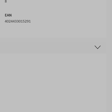
8
EAN
4024433015291