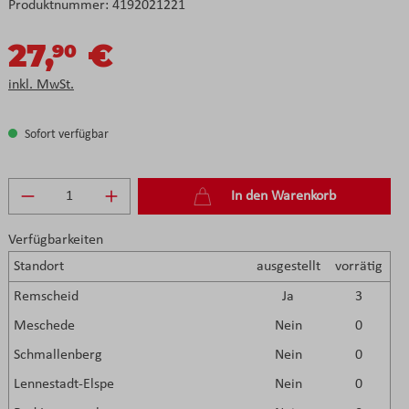
Produktnummer:
4192021221
27,
€
90
inkl. MwSt.
Sofort verfügbar
Produkt Anzahl: Gib den gewünschten Wert e
In den Warenkorb
Verfügbarkeiten
Standort
ausgestellt
vorrätig
Remscheid
Ja
3
Meschede
Nein
0
Schmallenberg
Nein
0
Lennestadt-Elspe
Nein
0