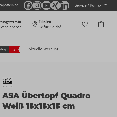
Service / Kontakt
nappstein.de
tungstermin
Filialen
Warenko
t vereinbaren
5x für Sie da!
Aktuelle Werbung
shop
ASA Übertopf Quadro
Weiß 15x15x15 cm