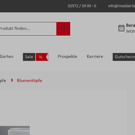
02972 / 39 09 - 0
info@moebel-k
Bera
Jetz
Garten
Prospekte
Karriere
Sale
Gutschein
pfe
Blumentöpfe