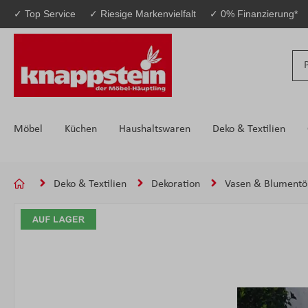
✓ Top Service
✓ Riesige Markenvielfalt
✓ 0% Finanzierung*
 Hauptinhalt springen
Zur Suche springen
Zur Hauptnavigation springen
Möbel
Küchen
Haushaltswaren
Deko & Textilien
Deko & Textilien
Dekoration
Vasen & Blumentö
Bildergalerie überspringen