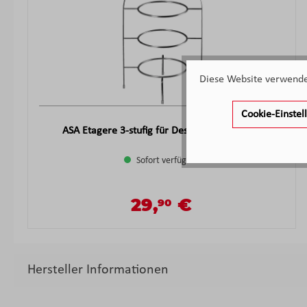
Diese Website verwendet
Cookie-Einste
ASA Etagere 3-stufig für Dessertteller Metall
Sofort verfügbar
29,
€
90
Verkaufspreis:
Regulärer Preis:
Hersteller Informationen