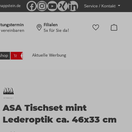
Service / Kontakt
nappstein.de
tungstermin
Filialen
Warenko
t vereinbaren
5x für Sie da!
Aktuelle Werbung
shop
ASA Tischset mint
Lederoptik ca. 46x33 cm