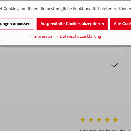
ASA Tischset Cement Lederoptik ca. 46x33 cm
 Cookies, um Ihnen die bestmögliche Funktionalität bieten zu können
Sofort verfügbar
llungen anpassen
Ausgewählte Cookies akzeptieren
Alle Coo
8,
€
90
Verkaufspreis:
- Impressum
- Datenschutzerklärung
Regulärer Preis: