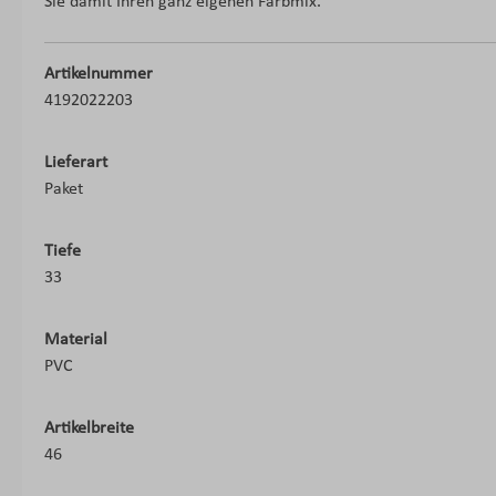
Sie damit Ihren ganz eigenen Farbmix.
Artikelnummer
4192022203
Lieferart
Paket
Tiefe
33
Material
PVC
Artikelbreite
46