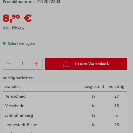
Produktnummer:
4192022203
8,
€
90
inkl. MwSt.
Sofort verfügbar
Produkt Anzahl: Gib den gewünschten Wert e
In den Warenkorb
Verfügbarkeiten
Standort
ausgestellt
vorrätig
Remscheid
Ja
27
Meschede
Ja
18
Schmallenberg
Ja
5
Lennestadt-Elspe
Ja
28