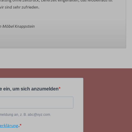
ratung ohne Zeitdruck, Lieferzeit eingehalten, das Möbelhaus ist
ir sind sehr zufrieden.
 Möbel Knappstein
e ein, um sich anzumelden
Anmeldung an, z. B. abc@xyz.com.
erklärung
.