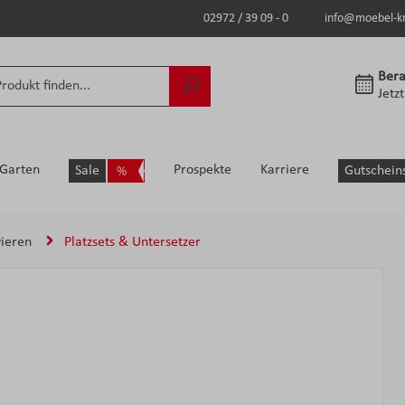
02972 / 39 09 - 0
info@moebel-k
Bera
Jetz
Garten
Prospekte
Karriere
Sale
Gutschein
vieren
Platzsets & Untersetzer