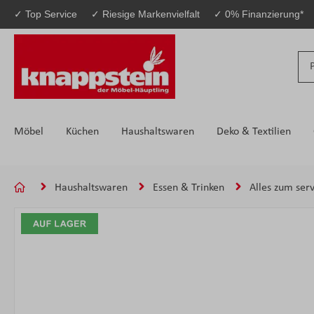
✓ Top Service
✓ Riesige Markenvielfalt
✓ 0% Finanzierung*
 Hauptinhalt springen
Zur Suche springen
Zur Hauptnavigation springen
Möbel
Küchen
Haushaltswaren
Deko & Textilien
Haushaltswaren
Essen & Trinken
Alles zum ser
Bildergalerie überspringen