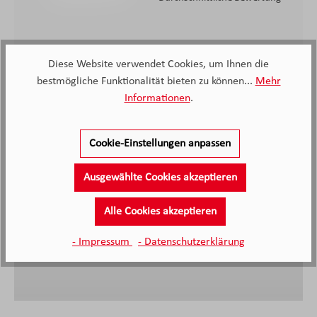
Diese Website verwendet Cookies, um Ihnen die
bestmögliche Funktionalität bieten zu können...
Mehr
Informationen
.
Die Beratung durch Frau Meißner war super und
zielführend. Sie hat sich ausreichend Zeit genommen,
Cookie-Einstellungen anpassen
und wirkte professionell und erfahren. Vielen Dank
dafür!
Ausgewählte Cookies akzeptieren
Alle Cookies akzeptieren
Anonymer Kunde, Kunde von Möbel Knappstein
09.04.2026
- Impressum
- Datenschutzerklärung