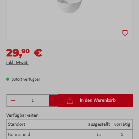
29,
€
90
inkl. MwSt.
Sofort verfügbar
Produkt Anzahl: Gib den gewünschten Wert ein 
In den Warenkorb
Verfügbarkeiten
Standort
ausgestellt
vorrätig
Remscheid
Ja
5