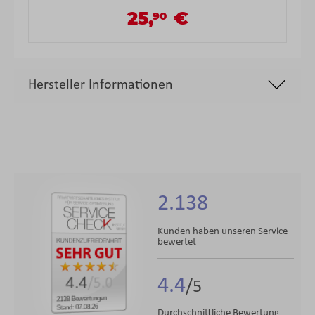
25,
€
90
Verkaufspreis:
Regulärer Preis:
Hersteller Informationen
2.138
Kunden haben unseren Service
bewertet
4.4
4.4
/5.0
2138 Bewertungen
Stand: 07.08.26
Durchschnittliche Bewertung