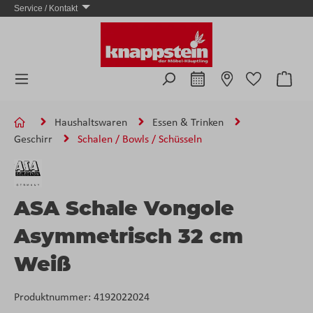
Service / Kontakt
Zum Hauptinhalt springen
Ware
Haushaltswaren
Essen & Trinken
Geschirr
Schalen / Bowls / Schüsseln
ASA Schale Vongole
Asymmetrisch 32 cm
Weiß
Produktnummer:
4192022024