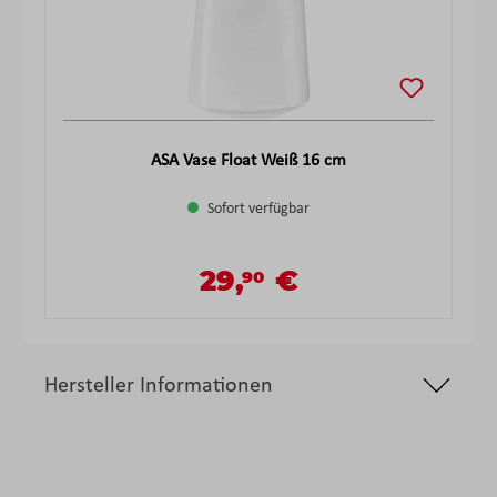
ASA Vase Float Weiß 16 cm
Sofort verfügbar
29,
€
90
Verkaufspreis:
Regulärer Preis:
Hersteller Informationen