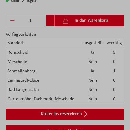
Sofort verfügbar
Produkt Anzahl: Gib den gewünschten Wert ein 
In den Warenkorb
Verfügbarkeiten
Standort
ausgestellt
vorrätig
Remscheid
Ja
5
Meschede
Nein
0
Schmallenberg
Ja
1
Lennestadt-Elspe
Nein
0
Bad Langensalza
Nein
0
Gartenmöbel Fachmarkt Meschede
Nein
0
Kostenlos reservieren