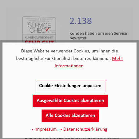
2.138
Kunden haben unseren Service
bewertet
Diese Website verwendet Cookies, um Ihnen die
4.4
4.4
/5.0
bestmögliche Funktionalität bieten zu können...
Mehr
2138 Bewertungen
Informationen
.
Stand: 07.08.26
Durchschnittliche Bewertung
Cookie-Einstellungen anpassen
Ausgewählte Cookies akzeptieren
Alle Cookies akzeptieren
Die Beratung durch Frau Meißner war super und
- Impressum
- Datenschutzerklärung
zielführend. Sie hat sich ausreichend Zeit genommen,
und wirkte professionell und erfahren. Vielen Dank