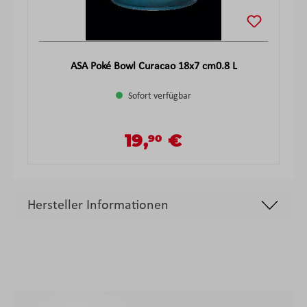
ASA Poké Bowl Curacao 18x7 cm0.8 L
Sofort verfügbar
19,
€
90
Verkaufspreis:
Regulärer Preis:
Hersteller Informationen