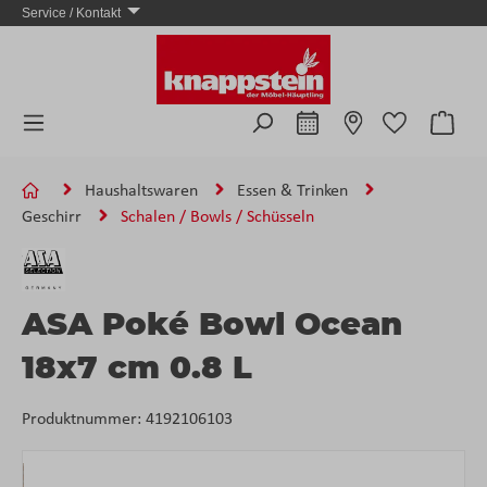
Service / Kontakt
Zum Hauptinhalt springen
Ware
Haushaltswaren
Essen & Trinken
Geschirr
Schalen / Bowls / Schüsseln
ASA Poké Bowl Ocean
18x7 cm 0.8 L
Produktnummer:
4192106103
Bildergalerie überspringen