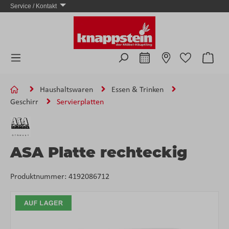
Service / Kontakt
Zum Hauptinhalt springen
Ware
Haushaltswaren
Essen & Trinken
Geschirr
Servierplatten
ASA Platte rechteckig
Produktnummer:
4192086712
Bildergalerie überspringen