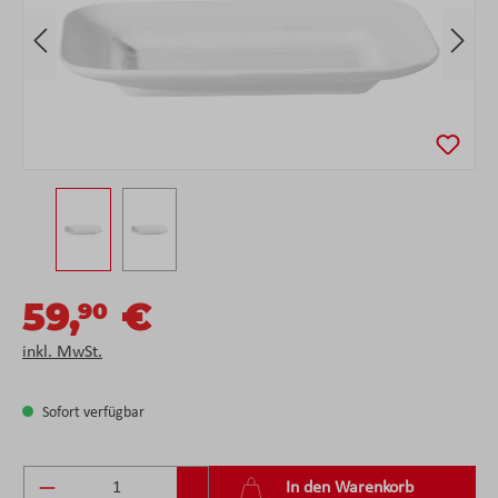
59,
€
90
inkl. MwSt.
Sofort verfügbar
Produkt Anzahl: Gib den gewünschten Wert ein 
In den Warenkorb