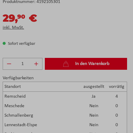
Produktnummer:
4192105301
29,
€
90
inkl. MwSt.
Sofort verfügbar
Produkt Anzahl: Gib den gewünschten Wert e
In den Warenkorb
Verfügbarkeiten
Standort
ausgestellt
vorrätig
Remscheid
Ja
4
Meschede
Nein
0
Schmallenberg
Nein
0
Lennestadt-Elspe
Nein
0