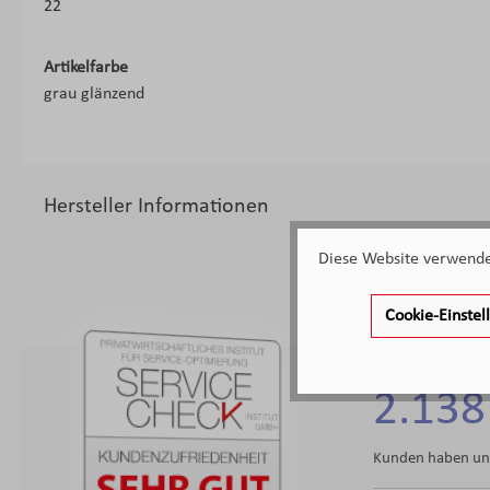
22
Artikelfarbe
grau glänzend
Hersteller Informationen
Diese Website verwendet
Cookie-Einste
2.138
Kunden haben uns