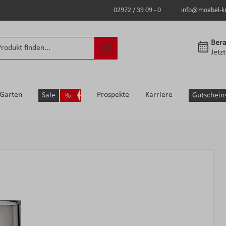
02972 / 39 09 - 0
info@moebel-k
Bera
Jetz
Garten
Prospekte
Karriere
Sale
Gutschein