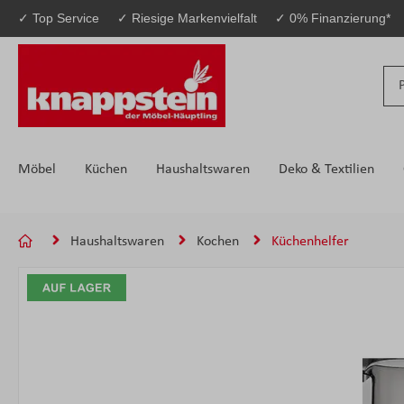
✓ Top Service
✓ Riesige Markenvielfalt
✓ 0% Finanzierung*
 Hauptinhalt springen
Zur Suche springen
Zur Hauptnavigation springen
Möbel
Küchen
Haushaltswaren
Deko & Textilien
Haushaltswaren
Kochen
Küchenhelfer
Bildergalerie überspringen