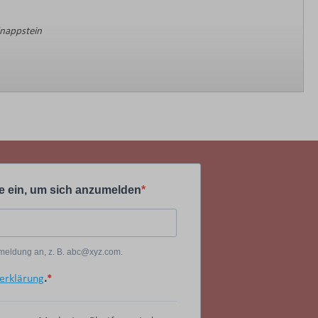
Knappstein
e ein, um sich anzumelden
Anmeldung an, z. B. abc@xyz.com.
erklärung
.