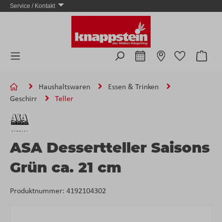
Service / Kontakt
Zum Hauptinhalt springen
Ware
Haushaltswaren
Essen & Trinken
Geschirr
Teller
ASA Dessertteller Saisons
Grün ca. 21 cm
Produktnummer:
4192104302
Bildergalerie überspringen