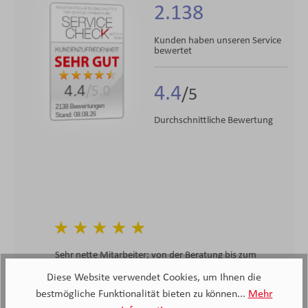
2.138
Kunden haben unseren Service
bewertet
4.4
4.4
/5.0
2138 Bewertungen
Stand: 08.08.26
Durchschnittliche Bewertung
Sehr nette Mitarbeiter; von der Beratung bis zum
Aufbau.
Diese Website verwendet Cookies, um Ihnen die
bestmögliche Funktionalität bieten zu können...
Mehr