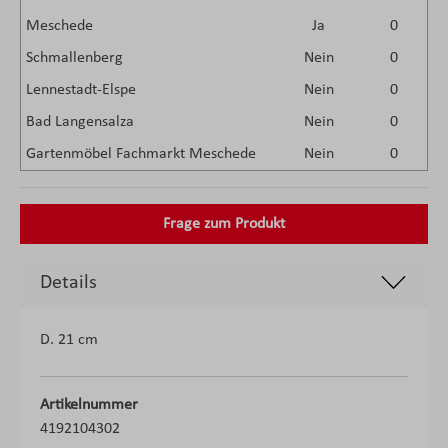
Meschede
Ja
0
Schmallenberg
Nein
0
Lennestadt-Elspe
Nein
0
Bad Langensalza
Nein
0
Gartenmöbel Fachmarkt Meschede
Nein
0
Frage zum Produkt
Details
D. 21 cm
Artikelnummer
4192104302