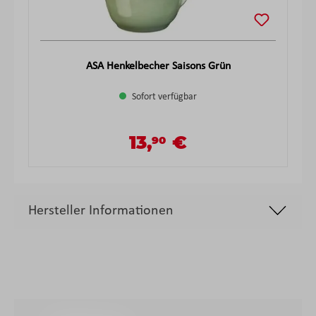
ASA Henkelbecher Saisons Grün
Sofort verfügbar
13,
€
90
Verkaufspreis:
Regulärer Preis:
Hersteller Informationen