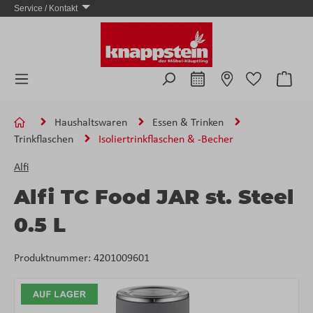
Service / Kontakt
Zum Hauptinhalt springen
Ware
Haushaltswaren
Essen & Trinken
Trinkflaschen
Isoliertrinkflaschen & -Becher
Alfi
Alfi TC Food JAR st. Steel
0.5 L
Produktnummer:
4201009601
Bildergalerie überspringen