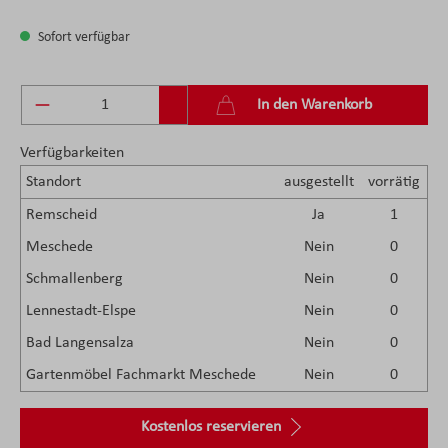
Sofort verfügbar
Produkt Anzahl: Gib den gewünschten Wert ein 
In den Warenkorb
Verfügbarkeiten
Standort
ausgestellt
vorrätig
Remscheid
Ja
1
Meschede
Nein
0
Schmallenberg
Nein
0
Lennestadt-Elspe
Nein
0
Bad Langensalza
Nein
0
Gartenmöbel Fachmarkt Meschede
Nein
0
Kostenlos reservieren