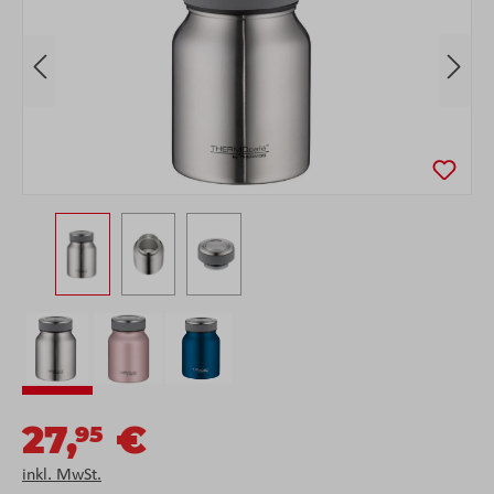
27,
€
95
inkl. MwSt.