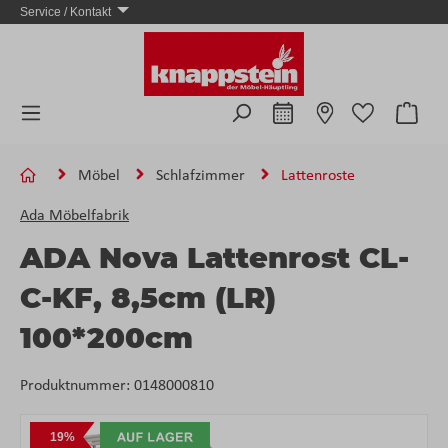
Service / Kontakt
Zum Hauptinhalt springen
Ware
Möbel
Schlafzimmer
Lattenroste
Ada Möbelfabrik
ADA Nova Lattenrost CL-
C-KF, 8,5cm (LR)
100*200cm
Produktnummer:
0148000810
Bildergalerie überspringen
19%