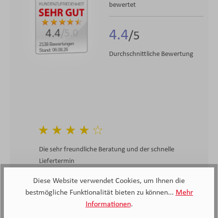
bewertet
4.4
4.4
/5.0
2138 Bewertungen
Stand: 06.08.26
Durchschnittliche Bewertung
Die sehr freundliche Beratung und der schnelle
Liefertermin
Diese Website verwendet Cookies, um Ihnen die
bestmögliche Funktionalität bieten zu können...
Mehr
Anonymer Kunde, Kunde von Möbel Knappstein
Informationen
.
09.04.2026