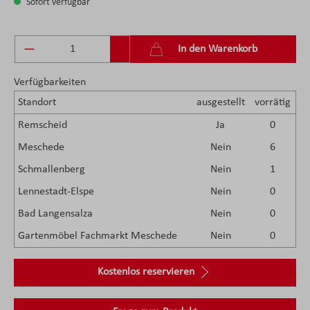
Sofort verfügbar
Produkt Anzahl: Gib den gewünschten Wert ein 
In den Warenkorb
Verfügbarkeiten
Standort
ausgestellt
vorrätig
Remscheid
Ja
0
Meschede
Nein
6
Schmallenberg
Nein
1
Lennestadt-Elspe
Nein
0
Bad Langensalza
Nein
0
Gartenmöbel Fachmarkt Meschede
Nein
0
Kostenlos reservieren