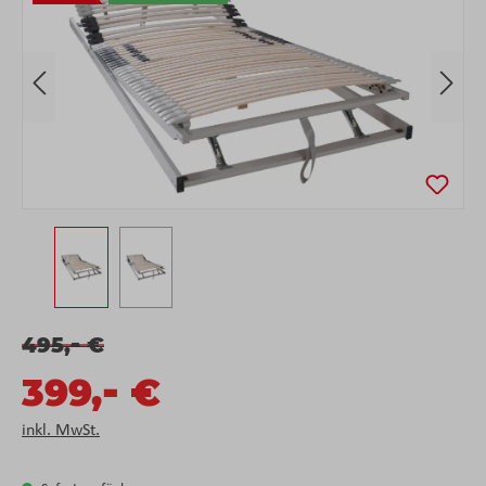
-
495,
€
-
399,
€
inkl. MwSt.