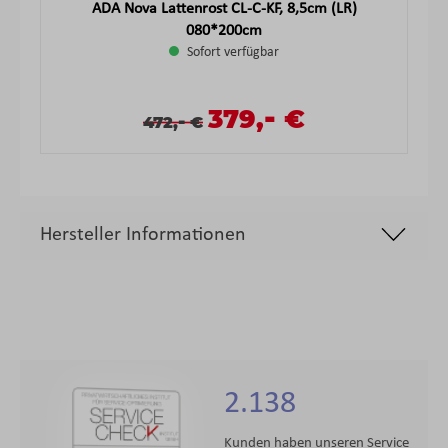
ADA Nova Lattenrost CL-C-KF, 8,5cm (LR)
080*200cm
Sofort verfügbar
-
Verkaufspreis:
379,
€
Verkaufspreis:
Regulärer Preis:
-
472,
€
Hersteller Informationen
2.138
Kunden haben unseren Service