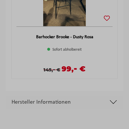
Barhocker Brooke - Dusty Rosa
Sofort abholbereit
-
Verkaufspreis:
99,
€
Verkaufspreis:
Regulärer Preis:
-
145,
€
Hersteller Informationen