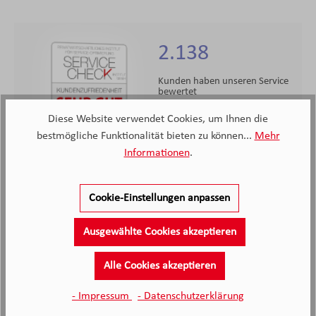
2.138
Kunden haben unseren Service
bewertet
Diese Website verwendet Cookies, um Ihnen die
4.4
4.4
/5.0
bestmögliche Funktionalität bieten zu können...
Mehr
2138 Bewertungen
Informationen
.
Stand: 05.08.26
Durchschnittliche Bewertung
Cookie-Einstellungen anpassen
Ausgewählte Cookies akzeptieren
Alle Cookies akzeptieren
- Impressum
- Datenschutzerklärung
Die Beratung war sehr gut, nicht aufdringlich,