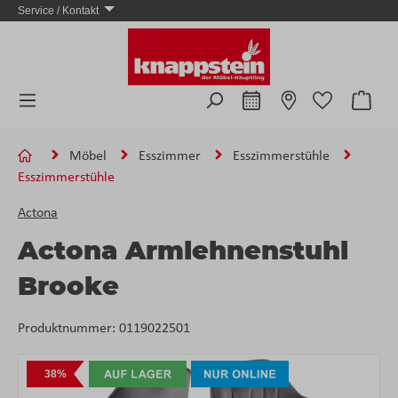
Service / Kontakt
Zum Hauptinhalt springen
Ware
Möbel
Esszimmer
Esszimmerstühle
Esszimmerstühle
Actona
Actona Armlehnenstuhl
Brooke
Produktnummer:
0119022501
Bildergalerie überspringen
38%