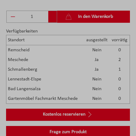
Produkt Anzahl: Gib den gewünschten Wert ein 
In den Warenkorb
Verfügbarkeiten
Standort
ausgestellt
vorrätig
Remscheid
Nein
0
Meschede
Ja
2
Schmallenberg
Ja
1
Lennestadt-Elspe
Nein
0
Bad Langensalza
Nein
0
Gartenmöbel Fachmarkt Meschede
Nein
0
Kostenlos reservieren
Frage zum Produkt